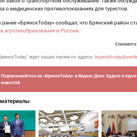
ен закон о транспортном обслуживании. Также обсужд
а о медицинских противопоказаниях для туристов.
ранее «БрянскToday» сообщал, что Брянский район с
в агротехобразования в России
.
Елизавета
БрянскToday" ждет ваших писем по адресу:
bryansktoday@yande
Подписывайтесь на «БрянскToday» в Яндекс.Дзен. Будьте в курс
новостей
 материалы