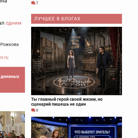
ена
7
ЛУЧШЕЕ В БЛОГАХ
тал
одним
 Рожкова
x.ru
е дневных
Ты главный герой своей жизни, но
сценарий пишешь не один
0