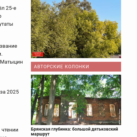
л 25-е
р
утаты
 звание
.
г Матыцин
АВТОРСКИЕ КОЛОНКИ
за 2025
 чтении
Брянская глубинка: большой дятьковский
маршрут