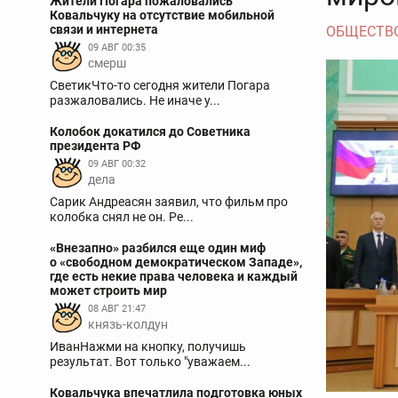
Жители Погара пожаловались
Ковальчуку на отсутствие мобильной
связи и интернета
ОБЩЕСТВ
09 АВГ 00:35
смерш
СветикЧто-то сегодня жители Погара
разжаловались. Не иначе у...
Колобок докатился до Советника
президента РФ
09 АВГ 00:32
дела
Сарик Андреасян заявил, что фильм про
колобка снял не он. Ре...
«Внезапно» разбился еще один миф
о «свободном демократическом Западе»,
где есть некие права человека и каждый
может строить мир
08 АВГ 21:47
князь-колдун
ИванНажми на кнопку, получишь
результат. Вот только "уважаем...
Ковальчука впечатлила подготовка юных