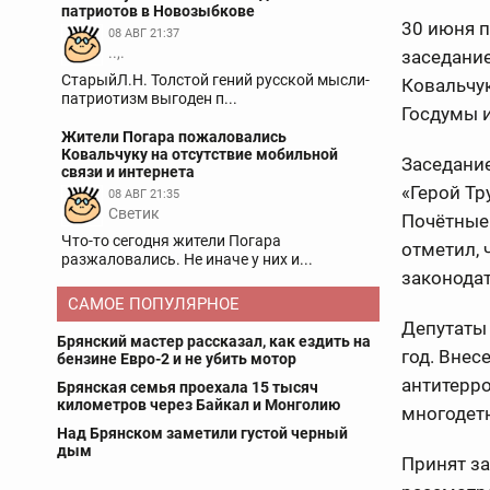
патриотов в Новозыбкове
30 июня п
08 АВГ 21:37
..,.
заседание
СтарыйЛ.Н. Толстой гений русской мысли-
Ковальчук
патриотизм выгоден п...
Госдумы и
Жители Погара пожаловались
Ковальчуку на отсутствие мобильной
Заседание
связи и интернета
«Герой Тр
08 АВГ 21:35
Светик
Почётные
Что-то сегодня жители Погара
отметил, 
разжаловались. Не иначе у них и...
законода
САМОЕ ПОПУЛЯРНОЕ
Депутаты 
Брянский мастер рассказал, как ездить на
год. Вне
бензине Евро-2 и не убить мотор
антитерро
Брянская семья проехала 15 тысяч
километров через Байкал и Монголию
многодет
Над Брянском заметили густой черный
дым
Принят за