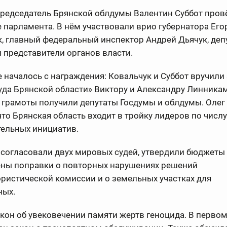
редседатель Брянской облдумы Валентин Суббот провё
 парламента. В нём участвовали врио губернатора Его
, главный федеральный инспектор Андрей Дьячук, деп
 представители органов власти.
 началось с награждения: Ковальчук и Суббот вручили
уда Брянской области» Виктору и Александру Линникам
 грамоты получили депутаты Госдумы и облдумы. Оле
что Брянская область входит в тройку лидеров по числу
тельных инициатив.
согласовали двух мировых судей, утвердили бюджеты 
сены поправки о повторных нарушениях решений
ристической комиссии и о земельных участках для
ных.
кон об увековечении памяти жертв геноцида. В первом