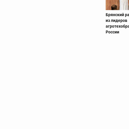
Брянский р
из лидеров
агротехобр
России