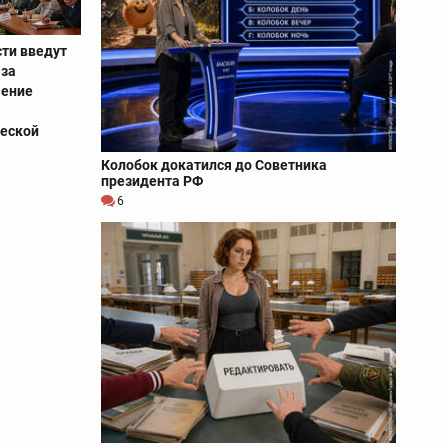
сти введут
 за
шение
ческой
Колобок докатился до Советника
президента РФ
6