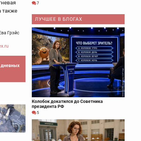
гневая
7
а также
ЛУЧШЕЕ В БЛОГАХ
Ева Грэйс
x.ru
е дневных
Колобок докатился до Советника
президента РФ
5