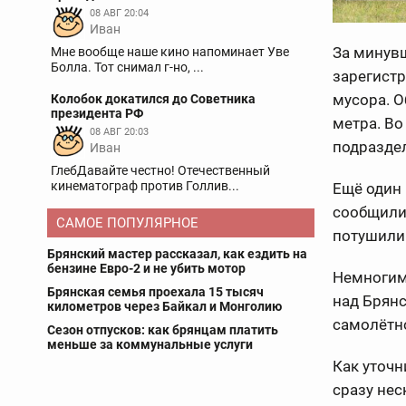
08 АВГ 20:04
Иван
За минувш
Мне вообще наше кино напоминает Уве
Болла. Тот снимал г-но, ...
зарегистр
мусора. О
Колобок докатился до Советника
президента РФ
метра. Во
08 АВГ 20:03
подразде
Иван
ГлебДавайте честно! Отечественный
кинематограф против Голлив...
Ещё один 
сообщили 
САМОЕ ПОПУЛЯРНОЕ
потушили
Брянский мастер рассказал, как ездить на
бензине Евро-2 и не убить мотор
Немногим 
Брянская семья проехала 15 тысяч
над Брян
километров через Байкал и Монголию
самолётно
Сезон отпусков: как брянцам платить
меньше за коммунальные услуги
Как уточн
сразу не