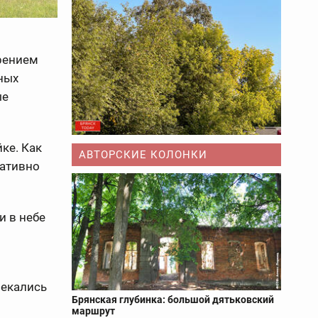
орением
ных
ые
ке. Как
АВТОРСКИЕ КОЛОНКИ
ративно
и в небе
лекались
Брянская глубинка: большой дятьковский
маршрут