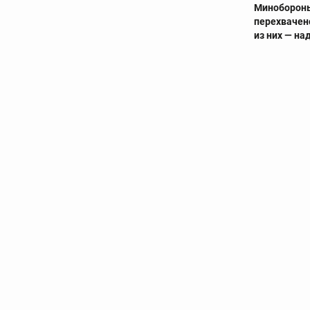
Минобороны
перехвачен
из них — н