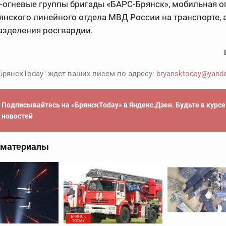
-огневые группы бригады «БАРС-Брянск», мобильная о
янского линейного отдела МВД России на транспорте, 
азделения росгвардии.
БрянскToday" ждет ваших писем по адресу:
bryansktoday@yande
Подписывайтесь на «БрянскToday» в Яндекс.Дзен. Будьте в курс
новостей
 материалы