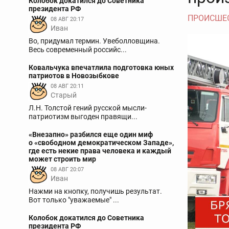
Колобок докатился до Советника
президента РФ
ПРОИСШЕ
08 АВГ 20:17
Иван
Во, придумал термин. Увеболловщина.
Весь современный российс...
Ковальчука впечатлила подготовка юных
патриотов в Новозыбкове
08 АВГ 20:11
Старый
Л.Н. Толстой гений русской мысли-
патриотизм выгоден правящи...
«Внезапно» разбился еще один миф
о «свободном демократическом Западе»,
где есть некие права человека и каждый
может строить мир
08 АВГ 20:07
Иван
Нажми на кнопку, получишь результат.
Вот только "уважаемые" ...
Колобок докатился до Советника
президента РФ