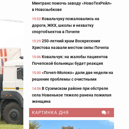
Минтранс помочь заводу «НовоТехРейл»
в Новозыбкове
Ковальчуку пожаловались на
15:52
дороги, ЖКХ, школы и нехватку
спортобъектов в Почепе
250-летний храм Воскресения
15:29
Христова назвали местом силы Почепа
Ковальчук: на жалобы пациентов
15:06
Почепской больницы будет реакция
«Почеп-Молоко» дали две недели на
15:00
решение проблемы с очистными
В Суземском районе при обстреле
14:56
села Новенькое тяжело ранена пожилая
женщина
КАРТИНКА ДНЯ
0