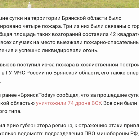
ие сутки на территории Брянской области было
ировано четыре пожара. Три из них были связаны с г
бщая площадь таких возгораний составила 42 квадрат
 всех случаях на место выезжали пожарно-спасательн
ления и успешно ликвидировали огонь.
вызов поступил из-за пожара в хозяйственной построй
в ГУ МЧС России по Брянской области, его также опе
.
ранее «БрянскToday» сообщал, что за прошедшие сутк
ской областью
уничтожили 74 дрона ВСУ
. Все они были
го типа.
ил врио губернатора региона, к отражению атаки прив
сколько ведомств: подразделения ПВО минобороны РФ,