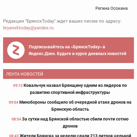
Регина Осокина
Редакция "БрянскToday" ждет ваших писем по адресу:
bryansktoday@yandex.ru
Подписывайтесь на «БрянскToday» в
Яндекс.Дзен. Будьте в курсе дневных новостей
ЛЕНТА НОВОСТЕЙ
Ковальчук назвал Брянщину одним из лидеров по
09:12
развитию спортивной инфраструктуры
Минобороны сообщило об очередной атаке дронов на
09:04
Брянскую область
За сутки над Брянской областью сбили почти сотню
08:54
дронов
Жители Брянска за неделю сдали 213 литров цельной
08:43