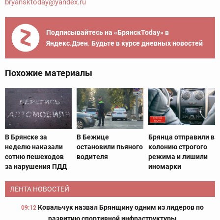
bryansktoday@yandex.ru
Подписывайтесь на «БрянскToday» в
Яндекс.Дзен. Будьте в курсе дневных новостей
Похожие материалы
В Брянске за
В Бежице
Брянца отправили в
неделю наказали
остановили пьяного
колонию строгого
сотню пешеходов
водителя
режима и лишили
за нарушения ПДД
иномарки
ЛЕНТА НОВОСТЕЙ
Ковальчук назвал Брянщину одним из лидеров по
09:12
развитию спортивной инфраструктуры