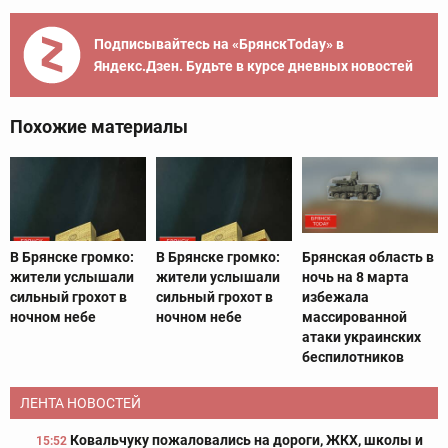
Подписывайтесь на «БрянскToday» в
Яндекс.Дзен. Будьте в курсе дневных новостей
Похожие материалы
В Брянске громко:
В Брянске громко:
Брянская область в
жители услышали
жители услышали
ночь на 8 марта
сильный грохот в
сильный грохот в
избежала
ночном небе
ночном небе
массированной
атаки украинских
беспилотников
ЛЕНТА НОВОСТЕЙ
Ковальчуку пожаловались на дороги, ЖКХ, школы и
15:52