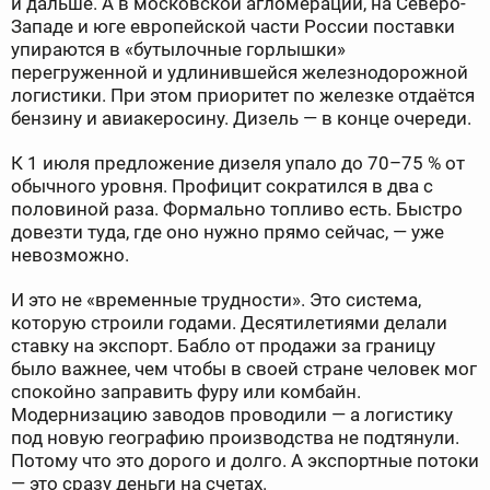
и дальше. А в московской агломерации, на Северо-
Западе и юге европейской части России поставки
упираются в «бутылочные горлышки»
перегруженной и удлинившейся железнодорожной
логистики. При этом приоритет по железке отдаётся
бензину и авиакеросину. Дизель — в конце очереди.
К 1 июля предложение дизеля упало до 70–75 % от
обычного уровня. Профицит сократился в два с
половиной раза. Формально топливо есть. Быстро
довезти туда, где оно нужно прямо сейчас, — уже
невозможно.
И это не «временные трудности». Это система,
которую строили годами. Десятилетиями делали
ставку на экспорт. Бабло от продажи за границу
было важнее, чем чтобы в своей стране человек мог
спокойно заправить фуру или комбайн.
Модернизацию заводов проводили — а логистику
под новую географию производства не подтянули.
Потому что это дорого и долго. А экспортные потоки
— это сразу деньги на счетах.