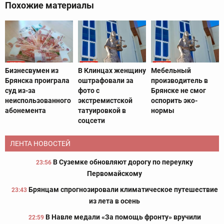
Похожие материалы
Бизнесвумен из
В Клинцах женщину
Мебельный
Брянска проиграла
оштрафовали за
производитель в
суд из-за
фото с
Брянске не смог
неиспользованного
экстремистской
оспорить эко-
абонемента
татуировкой в
нормы
соцсети
ЛЕНТА НОВОСТЕЙ
В Суземке обновляют дорогу по переулку
23:56
Первомайскому
Брянцам спрогнозировали климатическое путешествие
23:43
из лета в осень
В Навле медали «За помощь фронту» вручили
22:59