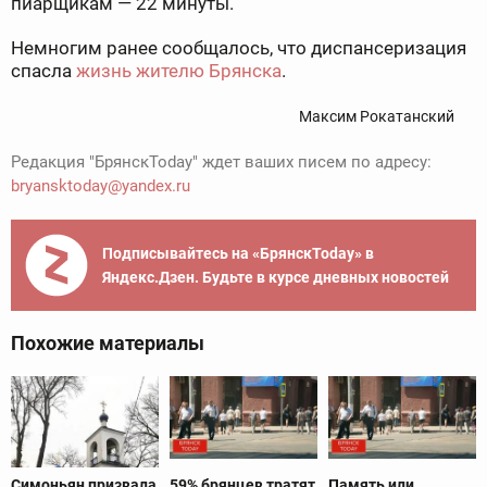
пиарщикам — 22 минуты.
Немногим ранее сообщалось, что диспансеризация
спасла
жизнь жителю Брянска
.
Максим Рокатанский
Редакция "БрянскToday" ждет ваших писем по адресу:
bryansktoday@yandex.ru
Подписывайтесь на «БрянскToday» в
Яндекс.Дзен. Будьте в курсе дневных новостей
Похожие материалы
Симоньян призвала
59% брянцев тратят
Память или