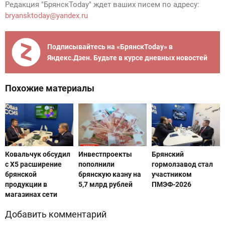
Редакция "БрянскToday" ждет ваших писем по адресу:
bryansktoday@yandex.ru
Подписывайтесь на «БрянскToday» в
Яндекс.Дзен. Будьте в курсе дневных новостей
Похожие материалы
Ковальчук обсудил
Инвестпроекты
Брянский
с X5 расширение
пополнили
гормолзавод стал
брянской
брянскую казну на
участником
продукции в
5,7 млрд рублей
ПМЭФ-2026
магазинах сети
Добавить комментарий