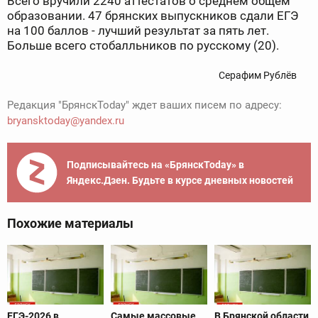
Всего вручили 2240 аттестатов о среднем общем
образовании. 47 брянских выпускников сдали ЕГЭ
на 100 баллов - лучший результат за пять лет.
Больше всего стобалльников по русскому (20).
Серафим Рублёв
Редакция "БрянскToday" ждет ваших писем по адресу:
bryansktoday@yandex.ru
Подписывайтесь на «БрянскToday» в
Яндекс.Дзен. Будьте в курсе дневных новостей
Похожие материалы
ЕГЭ-2026 в
Самые массовые
В Брянской области