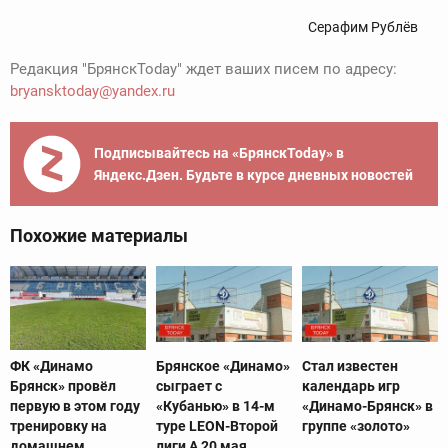
Серафим Рублёв
Редакция "БрянскToday" ждет ваших писем по адресу:
bryansktoday@yandex.ru
Подписывайтесь на «БрянскToday» в
Яндекс.Дзен. Будьте в курсе дневных новостей
Похожие материалы
ФК «Динамо
Брянское «Динамо»
Стал известен
Брянск» провёл
сыграет с
календарь игр
первую в этом году
«Кубанью» в 14-м
«Динамо-Брянск» в
тренировку на
туре LEON-Второй
группе «золото»
домашнем
лиги А 20 мая