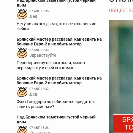
Над Брянском заметили густой черный
дым
ОБЩЕСТВ
07 АВГ 15:35
Дед
Нету никакого дыма, это все хохловские
фейки...
Брянский мастер рассказал, как ездить на
бензине Евро-2 и не убить мотор
07 АВГ 15:33
Здравствуйте
Первопричину не раскрыли, может
пересиденту и всей его коман...
Брянский мастер рассказал, как ездить на
бензине Евро-2 и не убить мотор
07 АВГ 15:32
Дед
ФактГосударство собирается вредить и
гадить россиянам?...
Над Брянском заметили густой черный
дым
07 АВГ 15:26