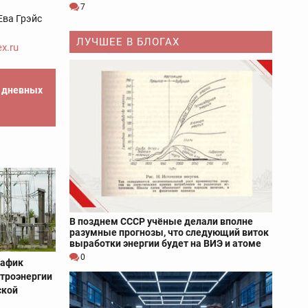
7
Ева Грэйс
ЛУЧШЕЕ В БЛОГАХ
x.ru
е дневных
В позднем СССР учёные делали вполне
разумные прогнозы, что следующий виток
выработки энергии будет на ВИЭ и атоме
0
рафик
троэнергии
ской