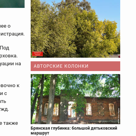
ее о
истрация.
 Под
рховка.
уации на
АВТОРСКИЕ КОЛОНКИ
вочно к
и с
ать
ужд.
е также
Брянская глубинка: большой дятьковский
маршрут