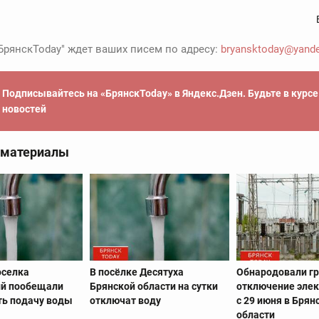
БрянскToday" ждет ваших писем по адресу:
bryansktoday@yande
Подписывайтесь на «БрянскToday» в Яндекс.Дзен. Будьте в курс
новостей
 материалы
оселка
В посёлке Десятуха
Обнародовали г
й пообещали
Брянской области на сутки
отключение элек
ть подачу воды
отключат воду
с 29 июня в Брян
области