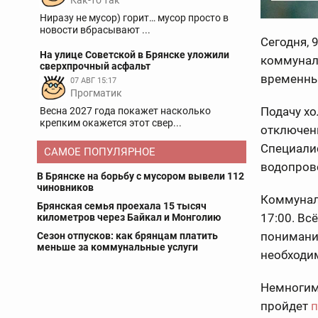
Как-то так
Ниразу не мусор) горит… мусор просто в
новости вбрасывают ...
Сегодня, 
На улице Советской в Брянске уложили
коммуналь
сверхпрочный асфальт
временны
07 АВГ 15:17
Прогматик
Подачу х
Весна 2027 года покажет насколько
крепким окажется этот свер...
отключен
Специали
САМОЕ ПОПУЛЯРНОЕ
водопров
В Брянске на борьбу с мусором вывели 112
чиновников
Коммунал
Брянская семья проехала 15 тысяч
17:00. Вс
километров через Байкал и Монголию
понимание
Сезон отпусков: как брянцам платить
меньше за коммунальные услуги
необходим
Немногим 
пройдет
п