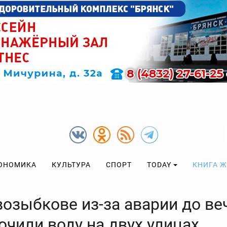
ОНОМИКА
КУЛЬТУРА
СПОРТ
TODAY
КНИГА 
возыбкове из-за аварии до ве
ючили воду на двух улицах