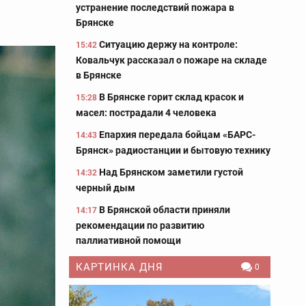
устранение последствий пожара в
Брянске
Ситуацию держу на контроле:
15:42
Ковальчук рассказал о пожаре на складе
в Брянске
В Брянске горит склад красок и
15:28
масел: пострадали 4 человека
Епархия передала бойцам «БАРС-
14:43
Брянск» радиостанции и бытовую технику
Над Брянском заметили густой
14:32
черный дым
В Брянской области приняли
14:17
рекомендации по развитию
паллиативной помощи
КАРТИНКА ДНЯ
0