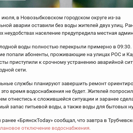
9 июля, в Новозыбковском городском округе из-за
ной аварии оставили без воды жителей двух улиц. Ран
х неудобствах население предупредила местная админ
олодной воды полностью перекрыли примерно в 09:30.
ие попали абоненты, проживающие на улицах РОС и Ка
сты приступили к срочному устранению аварийной сит
одной сети.
ьные службы планируют завершить ремонт ориентиро
ё это время водоснабжения не будет. Жителей попросил
м отнестись к сложившейся ситуации и заранее сдел
ый запас питьевой воды, а также воды для бытовых н
ранее «БрянскToday» сообщал, что завтра в Трубчевск
лановое отключение водоснабжения.