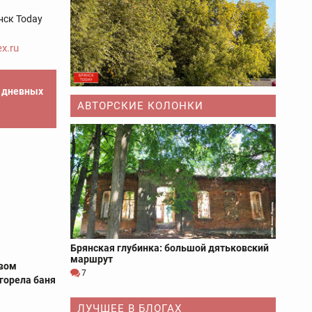
нск Today
x.ru
е дневных
АВТОРСКИЕ КОЛОНКИ
Брянская глубинка: большой дятьковский
маршрут
овом
7
сгорела баня
ЛУЧШЕЕ В БЛОГАХ