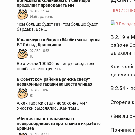
Брянским школьникам с 1 сентября
продолжат преподавать ИИ
ПРОИСШЕ
07 АВГ 11:44
Избиратель
Чем больше будет ИИ - тем больше будет
бардака. Все ...
В 2.19 в 
Ковальчук сообщил о 54 сбитых за сутки
районе Бр
БПЛА над Брянщиной
07 АВГ 10:53
выехали 
Ю
Во а могли 100500 но нет руководителя
Как сообщ
пошёл колесо крутить....
деревянн
В Советском районе Брянска снесут
незаконные гаражи на шести улицах
В 2.54 - 
07 АВГ 10:49
Ю
Сгорела к
А как гаражи стали не законными?
Участки выделялись.Как там ...
Жив ли он
«Чистая планета» заявила о
несправедливости претензий к их работе
брянцев
Причина п
07 АВГ 07:12