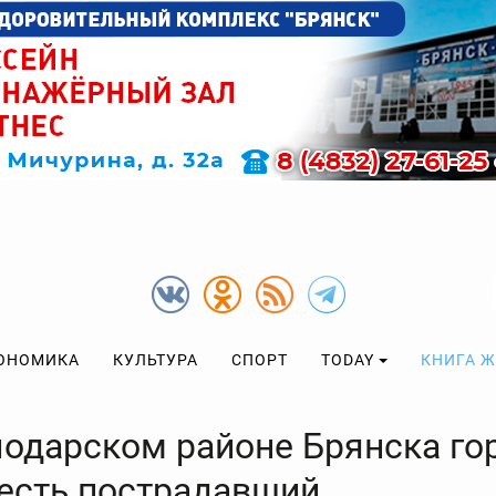
ОНОМИКА
КУЛЬТУРА
СПОРТ
TODAY
КНИГА 
лодарском районе Брянска го
 есть пострадавший