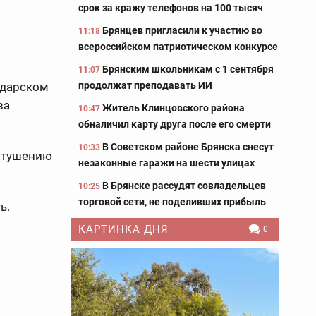
срок за кражу телефонов на 100 тысяч
Брянцев пригласили к участию во
11:18
всероссийском патриотическом конкурсе
Брянским школьникам с 1 сентября
11:07
продолжат преподавать ИИ
одарском
ва
Житель Клинцовского района
10:47
обналичил карту друга после его смерти
В Советском районе Брянска снесут
10:33
к тушению
незаконные гаражи на шести улицах
В Брянске рассудят совладельцев
10:25
торговой сети, не поделивших прибыль
ь.
КАРТИНКА ДНЯ
0