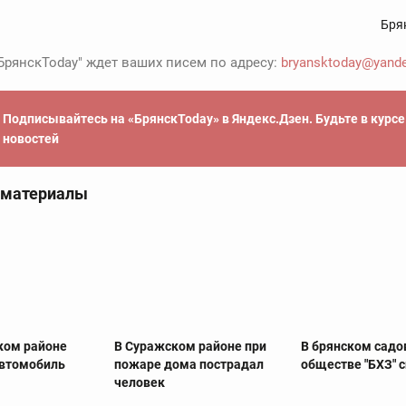
Бря
БрянскToday" ждет ваших писем по адресу:
bryansktoday@yande
Подписывайтесь на «БрянскToday» в Яндекс.Дзен. Будьте в курс
новостей
 материалы
ком районе
В Суражском районе при
В брянском сад
автомобиль
пожаре дома пострадал
обществе "БХЗ" 
человек