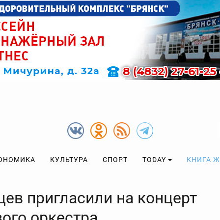
ОНОМИКА
КУЛЬТУРА
СПОРТ
TODAY
КНИГА 
цев пригласили на концерт
вого оркестра