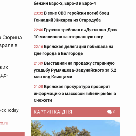
бензин Евро-2, Евро-3 и Евро-4
В зоне СВО геройски погиб боец
23:32
Геннадий Жихарев из Стародуба
Грузчик требовал с «Дятьково-Доз»
22:46
10 миллионов за оторванную ногу
а Сюрина
враля в
Брянская делегация побывала на
22:16
Дне города в Белгороде
Выставили на продажу старинную
21:49
ких
усадьбу Румянцева-Задунайского за 5,2
ццо-
млн под Клинцами
Брянская прокуратура проверит
21:25
информацию о массовой гибели рыбы в
Снежети
нск Today
КАРТИНКА ДНЯ
0
x.ru