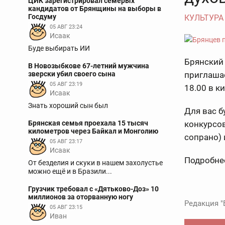
ЦИК зарегистрировал семерых
кандидатов от Брянщины на выборы в
Госдуму
КУЛЬТУРА
05 АВГ 23:24
Исаак
Буде выбирать ИИ
Брянский
В Новозыбкове 67-летний мужчина
зверски убил своего сына
приглашае
05 АВГ 23:19
18.00 в к
Исаак
Знать хороший сын был
Для вас б
Брянская семья проехала 15 тысяч
конкурсов
километров через Байкал и Монголию
сопрано) 
05 АВГ 23:17
Исаак
Подробне
От безделия и скуки в нашем захолустье
можно ещё и в Бразили...
Грузчик требовал с «Дятьково-Доз» 10
миллионов за оторванную ногу
Редакция "
05 АВГ 23:15
Иван