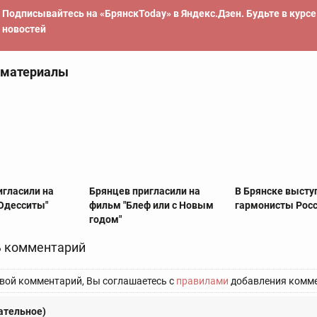
Подписывайтесь на «БрянскToday» в Яндекс.Дзен. Будьте в курс
новостей
 материалы
игласили на
Брянцев пригласили на
В Брянске высту
"Одесситы"
фильм "Блеф или с Новым
гармонисты Рос
годом"
 комментарий
вой комментарий, Вы соглашаетесь с
правилами
добавления комме
ательное)