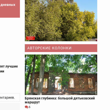
е дневных
АВТОРСКИЕ КОЛОНКИ
пят лучшие
сии
нтариев.
Брянская глубинка: большой дятьковский
маршрут
6