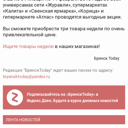
универсамах сети «Журавли», супермаркетах
«Калита» и «Свенская ярмарка», «Корица» и
гипермаркете «Атлас» проводятся выгодные акции.
Вы сможете приобрести три товара недели по очень
привлекательной цене.
Ищите товары недели
в наших магазинах!
Брянск Today
Редакция "БрянскToday" ждет ваших писем по адресу:
bryansktoday@yandex.ru
Подписывайтесь на «БрянскToday» в
Яндекс.Дзен. Будьте в курсе дневных новостей
ЛЕНТА НОВОСТЕЙ