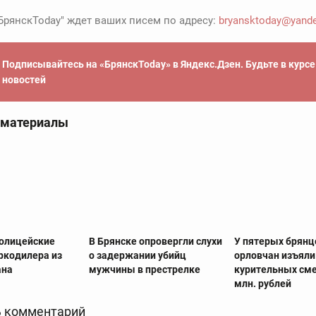
БрянскToday" ждет ваших писем по адресу:
bryansktoday@yande
Подписывайтесь на «БрянскToday» в Яндекс.Дзен. Будьте в курс
новостей
 материалы
полицейские
В Брянске опровергли слухи
У пятерых брянц
ркодилера из
о задержании убийц
орловчан изъяли
ана
мужчины в престрелке
курительных сме
млн. рублей
 комментарий