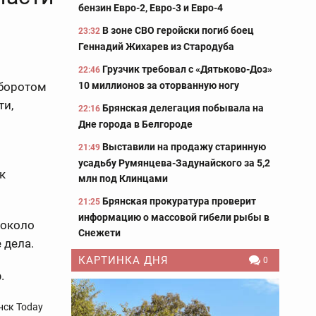
бензин Евро-2, Евро-3 и Евро-4
В зоне СВО геройски погиб боец
23:32
Геннадий Жихарев из Стародуба
Грузчик требовал с «Дятьково-Доз»
22:46
10 миллионов за оторванную ногу
оборотом
ти,
Брянская делегация побывала на
22:16
Дне города в Белгороде
Выставили на продажу старинную
21:49
усадьбу Румянцева-Задунайского за 5,2
к
млн под Клинцами
Брянская прокуратура проверит
21:25
информацию о массовой гибели рыбы в
 около
Снежети
 дела.
КАРТИНКА ДНЯ
0
.
нск Today