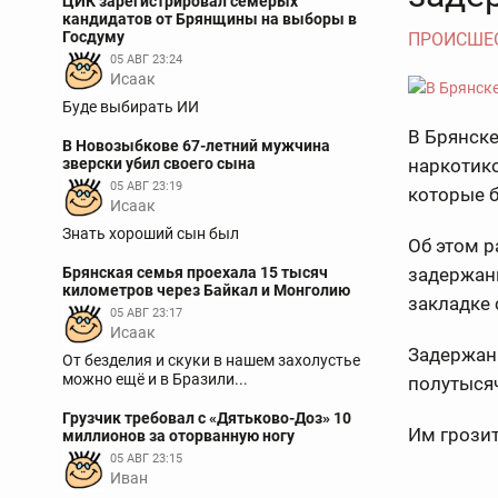
ЦИК зарегистрировал семерых
кандидатов от Брянщины на выборы в
Госдуму
ПРОИСШЕ
05 АВГ 23:24
Исаак
Буде выбирать ИИ
В Брянск
В Новозыбкове 67-летний мужчина
зверски убил своего сына
наркотико
05 АВГ 23:19
которые 
Исаак
Знать хороший сын был
Об этом р
Брянская семья проехала 15 тысяч
задержан
километров через Байкал и Монголию
закладке 
05 АВГ 23:17
Исаак
Задержанн
От безделия и скуки в нашем захолустье
можно ещё и в Бразили...
полутыся
Грузчик требовал с «Дятьково-Доз» 10
Им грози
миллионов за оторванную ногу
05 АВГ 23:15
Иван