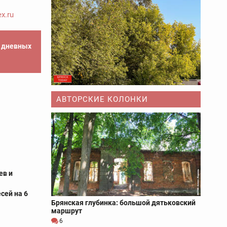
x.ru
е дневных
АВТОРСКИЕ КОЛОНКИ
ев и
сей на 6
Брянская глубинка: большой дятьковский
маршрут
6