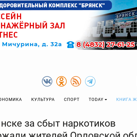
ОНОМИКА
КУЛЬТУРА
СПОРТ
TODAY
КНИГА 
янске за сбыт наркотиков
ржали жителей Орловской об