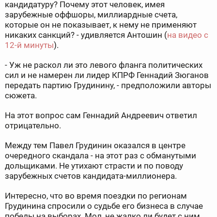
кандидатуру? Почему этот человек, имея
зарубежные оффшоры, миллиардные счета,
которые он не показывает, к нему не применяют
никаких санкций? - удивляется Антошин (
на видео с
12-й минуты
).
- Уж не раскол ли это левого фланга политических
сил и не намерен ли лидер КПРФ Геннадий Зюганов
передать партию Грудинину, - предположили авторы
сюжета.
На этот вопрос сам Геннадий Андреевич ответил
отрицательно.
Между тем Павел Грудинин оказался в центре
очередного скандала - на этот раз с обманутыми
дольщиками. Не утихают страсти и по поводу
зарубежных счетов кандидата-миллионера.
Интересно, что во время поездки по регионам
Грудинина спросили о судьбе его бизнеса в случае
победы на выборах. Мол, не жалко ли будет с ним