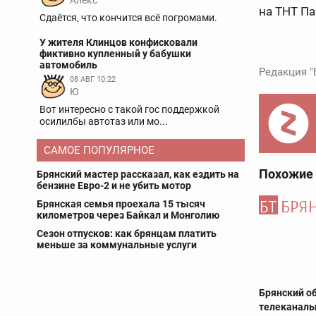
Aлекс
на ТНТ П
Сдаётся, что кончится всё погромами.
У жителя Клинцов конфисковали
фиктивно купленный у бабушки
автомобиль
Редакция "
08 АВГ 10:22
Ю
Вот интересно с такой гос поддержкой
осилилбы автотаз или мо...
САМОЕ ПОПУЛЯРНОЕ
Похожие
Брянский мастер рассказал, как ездить на
бензине Евро-2 и не убить мотор
Брянская семья проехала 15 тысяч
километров через Байкал и Монголию
Сезон отпусков: как брянцам платить
меньше за коммунальные услуги
Брянский о
телеканалы