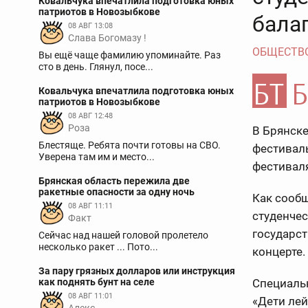
Ковальчука впечатлила подготовка юных
патриотов в Новозыбкове
балаг
08 АВГ 13:08
Слава Богомазу !
ОБЩЕСТВ
Вы ещё чаще фамилию упоминайте. Раз
сто в день. Глянул, посе...
Ковальчука впечатлила подготовка юных
патриотов в Новозыбкове
08 АВГ 12:48
Роза
В Брянск
Блестяще. Ребята почти готовы на СВО.
фестиваль
Уверена там им и место...
фестиваля
Брянская область пережила две
ракетные опасности за одну ночь
Как сообщ
08 АВГ 11:11
студенчес
Факт
государст
Сейчас над нашей головой пролетело
несколько ракет ... Пото...
концерте.
За пару грязных долларов или инструкция
как поднять бунт на селе
Специальн
08 АВГ 11:01
«Дети лей