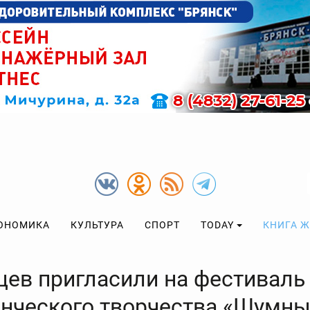
ОНОМИКА
КУЛЬТУРА
СПОРТ
TODAY
КНИГА 
цев пригласили на фестиваль
енческого творчества «Шумн