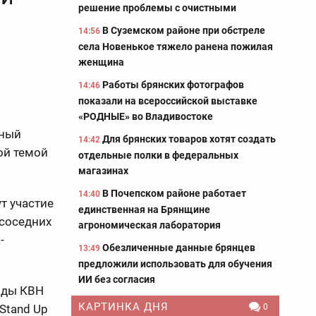
решение проблемы с очистными
В Суземском районе при обстреле
14:56
села Новенькое тяжело ранена пожилая
женщина
Работы брянских фотографов
14:46
показали на всероссийской выставке
«РОДНЫЕ» во Владивостоке
дный
Для брянских товаров хотят создать
14:42
ой темой
отдельные полки в федеральных
магазинах
В Почепском районе работает
14:40
т участие
единственная на Брянщине
 соседних
агрономическая лаборатория
-
Обезличенные данные брянцев
13:49
предложили использовать для обучения
ИИ без согласия
нды КВН
КАРТИНКА ДНЯ
Stand Up
0