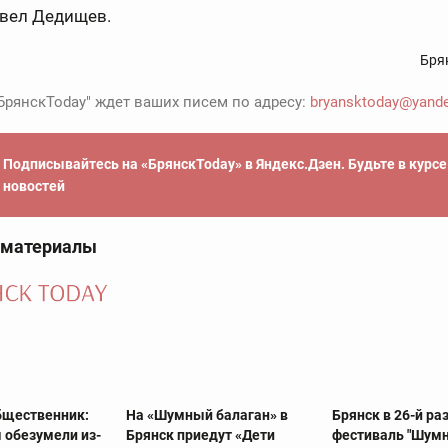
авел Дедищев.
Бря
БрянскToday" ждет ваших писем по адресу:
bryansktoday@yande
Подписывайтесь на «БрянскToday» в Яндекс.Дзен. Будьте в курс
новостей
 материалы
бщественник:
На «Шумный балаган» в
Брянск в 26-й ра
 обезумели из-
Брянск приедут «Дети
фестиваль "Шум