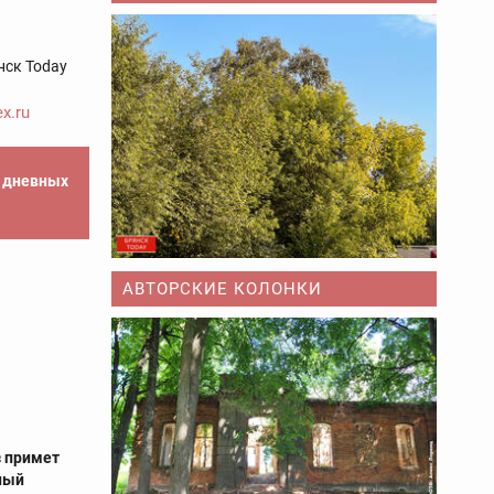
нск Today
x.ru
е дневных
АВТОРСКИЕ КОЛОНКИ
з примет
ный