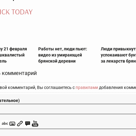
у 21 февраля
Работы нет, люди пьют:
Люди привыкнут
шквалистый
видео из умирающей
успокаивают бун
ель
брянской деревни
за лекарств бря
 комментарий
вой комментарий, Вы соглашаетесь с
правилами
добавления комме
ательное)