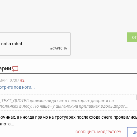
ОТ
арии
МАРТ 07:07
#2
трите под ноги...
EXT_QUOTEГорожане видят их в некоторых дворах и на
олянках в лесу. Но чаще - у цыганок на прилавках вдоль дорог...
обочинах, а иногда прямо на тротуарах после схода снега проявилис
пота....
СООБЩИТЬ МОДЕРАТОРУ
Ц