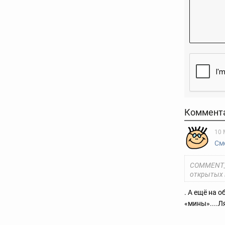
Коммент
10 
Смо
COMMENT_T
открытых п
. А ещё на 
«мины»....Ля