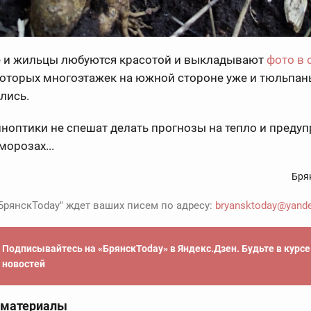
 и жильцы любуются красотой и выкладывают
фото в 
которых многоэтажек на южной стороне уже и тюльпан
лись.
ноптики не спешат делать прогнозы на тепло и преду
морозах...
Бря
БрянскToday" ждет ваших писем по адресу:
bryansktoday@yande
Подписывайтесь на «БрянскToday» в Яндекс.Дзен. Будьте в курс
новостей
 материалы