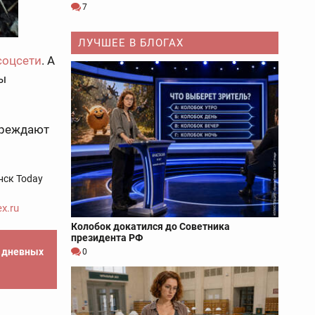
7
ЛУЧШЕЕ В БЛОГАХ
соцсети
. А
ы
преждают
нск Today
x.ru
Колобок докатился до Советника
президента РФ
е дневных
0