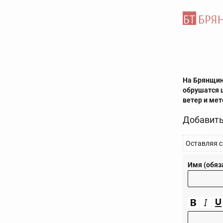
На Брянщин
обрушатся 
ветер и мет
Добавить
Оставляя с
Имя (обяз