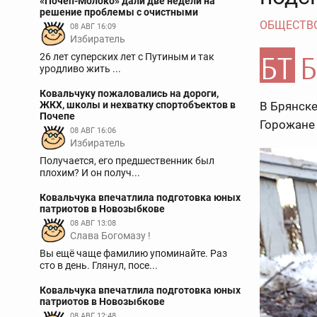
«Почеп-Молоко» дали две недели на
решение проблемы с очистными
ОБЩЕСТВ
08 АВГ 16:09
Избиратель
26 лет суперских лет с Путиным и так
уpoдливо жить ...
Ковальчуку пожаловались на дороги,
ЖКХ, школы и нехватку спортобъектов в
В Брянске
Почепе
Горожане 
08 АВГ 16:06
Избиратель
Получается, его предшественник был
плохим? И он получ...
Ковальчука впечатлила подготовка юных
патриотов в Новозыбкове
08 АВГ 13:08
Слава Богомазу !
Вы ещё чаще фамилию упоминайте. Раз
сто в день. Глянул, посе...
Ковальчука впечатлила подготовка юных
патриотов в Новозыбкове
08 АВГ 12:48