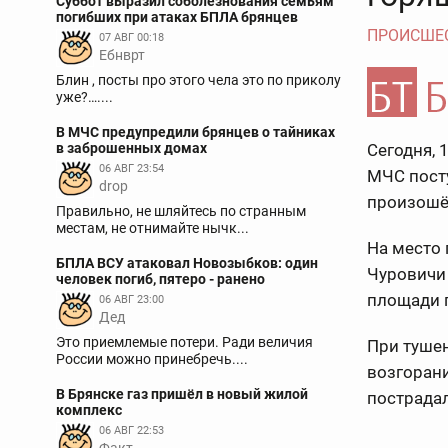
Суббот выразил соболезнования семьям
погибших при атаках БПЛА брянцев
ПРОИСШЕ
07 АВГ 00:18
Ебнврт
Блин , посты про этого чела это по приколу
уже?…....
В МЧС предупредили брянцев о тайниках
в заброшенных домах
Сегодня, 
06 АВГ 23:54
МЧС пост
drop
произошёл
Правильно, не шляйтесь по странным
местам, не отнимайте нычк...
На место
БПЛА ВСУ атаковал Новозыбков: один
Чуровичи 
человек погиб, пятеро - ранено
площади г
06 АВГ 23:00
Дед
Это приемлемые потери. Ради величия
При тушен
России можно принебречь....
возгорани
В Брянске газ пришёл в новый жилой
пострадал
комплекс
06 АВГ 22:53