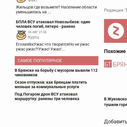
Факт
Жильцов где возьмете? Население области
Редакция "
уменьшилась на ...
БПЛА ВСУ атаковал Новозыбков: один
человек погиб, пятеро - ранено
06 АВГ 21:56
Куртц
ЕгозаIebxУжас что творитсяНо не ужас
ужас ужас?!Ужас! Ужас!...
Похожие
САМОЕ ПОПУЛЯРНОЕ
В Брянске на борьбу с мусором вывели 112
чиновников
Сезон отпусков: как брянцам платить
меньше за коммунальные услуги
Под Погаром дрон ВСУ атаковал
маршрутку: ранены три человека
В Жуковско
тушили гор
Добавить