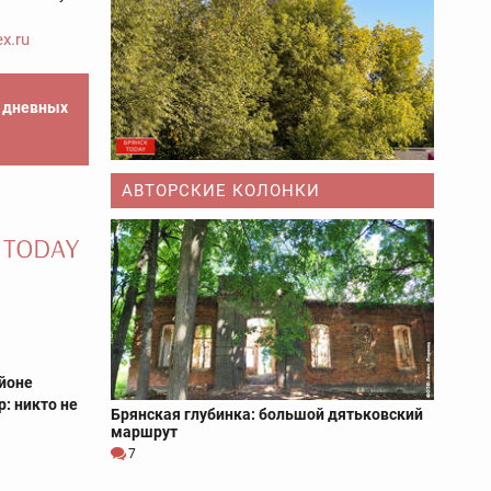
x.ru
е дневных
АВТОРСКИЕ КОЛОНКИ
йоне
: никто не
Брянская глубинка: большой дятьковский
маршрут
7