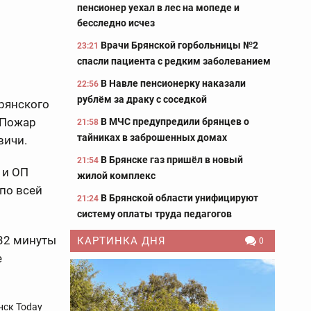
пенсионер уехал в лес на мопеде и
бесследно исчез
Врачи Брянской горбольницы №2
23:21
спасли пациента с редким заболеванием
В Навле пенсионерку наказали
22:56
рублём за драку с соседкой
брянского
 Пожар
В МЧС предупредили брянцев о
21:58
тайниках в заброшенных домах
вичи.
В Брянске газ пришёл в новый
21:54
 и ОП
жилой комплекс
 по всей
В Брянской области унифицируют
21:24
систему оплаты труда педагогов
 32 минуты
КАРТИНКА ДНЯ
0
е
нск Today