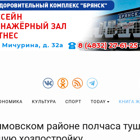
ОНОМИКА
КУЛЬТУРА
СПОРТ
TODAY
КНИГА 
имовском районе полчаса ту
щую хозпостройку