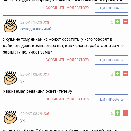
знает откуда с позором уволили Соломко или он там родился ?
СООБЩИТЬ МОДЕРАТОРУ
ЦИТИРОВАТЬ
5
23 ОКТ 17:38
#38
осведомленный
Якушкин тему никак не может осветить, у него говорят в
кабинете даже компьютера нет, как человек работает и за что
зарплату получает зама?
СООБЩИТЬ МОДЕРАТОРУ
ЦИТИРОВАТЬ
2
20 ОКТ 08:40
#37
ух
Уважаемая редакция осветите тему!
СООБЩИТЬ МОДЕРАТОРУ
ЦИТИРОВАТЬ
6
20 ОКТ 08:29
#36
ух
ух, вот кто будет УК гнуть, вот кто будет хамло намбо уан в