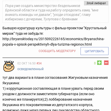
Злой либерал
Пора уже создать министерство бездельников
Брянской области и туда на работу определить хама, "мне
вникать команды не давали", "уходи отсюдова", главу
избиркома с дочерями, Тулупова с бревнами
Бывшую куратуршу культуры с фальш-проектом "Хрустальный
мираж" туда не забудьте:
http://bryansktoday.ru/2015092226165/economics/Bryanschina-
popala-v-spisok-perspektivnyh-dlya-turizma-regionov.html
СООБЩИТЬ МОДЕРАТОРУ
ЦИТИРОВАТЬ
8
02 ОКТ 16:50
#34
осведомленный
тут два варианта в плане согласования Жигуновым назначения
Якушкина:
1) коррупционная составляющая в плане урвать перед своим
уходом с должности заместителя губернатора (если оно
конечно же планируется);
2) лоббирование назначения
Якушкина его покровителями из депутатского корпуса,
возможно даже через первых лиц руководства областного