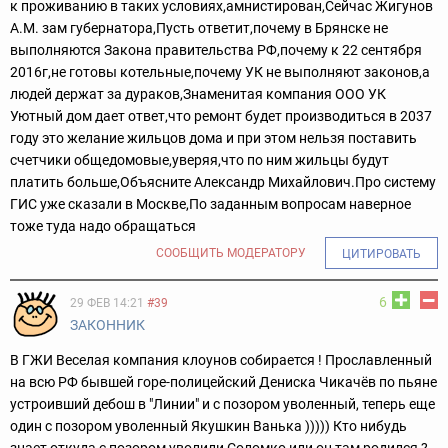
к проживанию в таких условиях,амнистирован,Сейчас Жигунов
А.М. зам губернатора,Пусть ответит,почему в Брянске не
выполняются Закона правительства РФ,почему к 22 сентября
2016г,не готовы котельные,почему УК не выполняют законов,а
людей держат за дураков,Знаменитая компания ООО УК
Уютный дом дает ответ,что ремонт будет производиться в 2037
году это желание жильцов дома и при этом нельзя поставить
счетчики общедомовые,уверяя,что по ним жильцы будут
платить больше,Объясните Александр Михайлович.Про систему
ГИС уже сказали в Москве,По заданным вопросам наверное
тоже туда надо обращаться
СООБЩИТЬ МОДЕРАТОРУ
ЦИТИРОВАТЬ
6
29 ФЕВ 14:21
#39
ЗАКОННИК
В ГЖИ Веселая компания клоунов собирается ! Прославленный
на всю РФ бывшей горе-полицейский Дениска Чикачёв по пьяне
устроивший дебош в "Линии" и с позором уволенный, теперь еще
один с позором уволенный Якушкин Ванька ))))) Кто нибудь