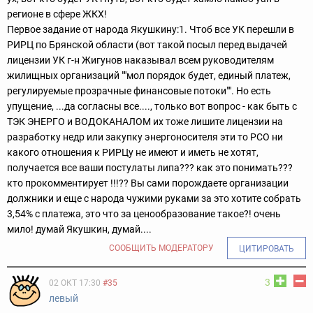
регионе в сфере ЖКХ!
Первое задание от народа Якушкину:
1. Чтоб все УК перешли в
РИРЦ по Брянской области (вот такой посыл перед выдачей
лицензии УК г-н Жигунов наказывал всем руководителям
жилищных организаций ""мол порядок будет, единый платеж,
регулируемые прозрачные финансовые потоки"". Но есть
упущение, ...да согласны все...., только вот вопрос - как быть с
ТЭК ЭНЕРГО и ВОДОКАНАЛОМ их тоже лишите лицензии на
разработку недр или закупку энергоносителя эти то РСО ни
какого отношения к РИРЦу не имеют и иметь не хотят,
получается все ваши постулаты липа??? как это понимать???
кто прокомментирует !!!?? Вы сами порождаете организации
должники и еще с народа чужими руками за это хотите собрать
3,54% с платежа, это что за ценообразование такое?! очень
мило! думай Якушкин, думай....
СООБЩИТЬ МОДЕРАТОРУ
ЦИТИРОВАТЬ
3
02 ОКТ 17:30
#35
левый