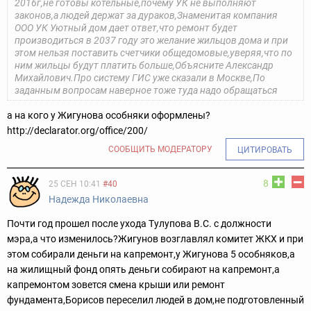
2016г,не готовы котельные,почему УК не выполняют
законов,а людей держат за дураков,Знаменитая компания
ООО УК Уютный дом дает ответ,что ремонт будет
производиться в 2037 году это желание жильцов дома и при
этом нельзя поставить счетчики общедомовые,уверяя,что по
ним жильцы будут платить больше,Объясните Александр
Михайлович.Про систему ГИС уже сказали в Москве,По
заданным вопросам наверное тоже туда надо обращаться
а на кого у Жигунова особняки оформлены?
http://declarator.org/office/200/
СООБЩИТЬ МОДЕРАТОРУ
ЦИТИРОВАТЬ
8
25 СЕН 10:41
#40
Надежда Николаевна
Почти год прошел после ухода Тулупова В.С. с должности
мэра,а что изменилось?Жигунов возглавлял комитет ЖКХ и при
этом собирали деньги на капремонт,у Жигунова 5 особняков,а
на жилищный фонд опять деньги собирают на капремонт,а
капремонтом зовется смена крыши или ремонт
фундамента,Борисов переселил людей в дом,не подготовленный