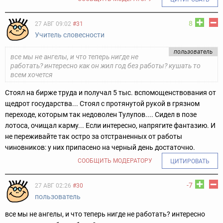
8
27 АВГ 09:02
#31
Учитель словесности
пользователь
все мы не ангелы, и что теперь нигде не
работать? интересно как он жил год без работы? кушать то
всем хочется
Стоял на бирже труда и получал 5 тыс. вспомощенствования от
щедрот государства... Стоял с протянутой рукой в грязном
переходе, которым так недоволен Тулупов.... Сидел в позе
лотоса, очищал карму... Если интересно, напрягите фантазию.
И
не переживайте так остро за отстраненных от работы
чиновников: у них припасено на черный день достаточно.
СООБЩИТЬ МОДЕРАТОРУ
ЦИТИРОВАТЬ
-7
27 АВГ 02:26
#30
пользователь
все мы не ангелы, и что теперь нигде не работать? интересно