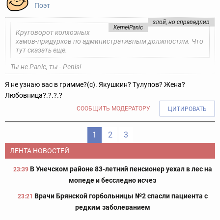
Поэт
злой, но справедлив
KernelPanic
Круговорот колхозных
хамов-придурков по административным должностям. Что
тут сказать еще.
Ты не Panic, ты - Penis!
Я не узнаю вас в гримме?(с). Якушкин? Тулупов? Жена?
Любовница?.?.?.?
СООБЩИТЬ МОДЕРАТОРУ
ЦИТИРОВАТЬ
1
2
3
ЛЕНТА НОВОСТЕЙ
В Унечском районе 83-летний пенсионер уехал в лес на
23:39
мопеде и бесследно исчез
Врачи Брянской горбольницы №2 спасли пациента с
23:21
редким заболеванием