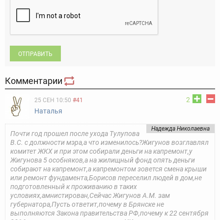
ОТПРАВИТЬ
Комментарии
2
25 СЕН 10:50
#41
Наталья
Надежда Николаевна
Почти год прошел после ухода Тулупова
В.С. с должности мэра,а что изменилось?Жигунов возглавлял
комитет ЖКХ и при этом собирали деньги на капремонт,у
Жигунова 5 особняков,а на жилищный фонд опять деньги
собирают на капремонт,а капремонтом зовется смена крыши
или ремонт фундамента,Борисов переселил людей в дом,не
подготовленный к проживанию в таких
условиях,амнистирован,Сейчас Жигунов А.М. зам
губернатора,Пусть ответит,почему в Брянске не
выполняются Закона правительства РФ,почему к 22 сентября