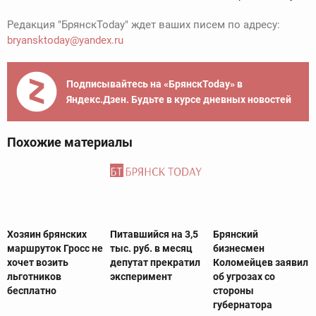
Редакция "БрянскToday" ждет ваших писем по адресу:
bryansktoday@yandex.ru
Подписывайтесь на «БрянскToday» в
Яндекс.Дзен. Будьте в курсе дневных новостей
Похожие материалы
Хозяин брянских
Питавшийся на 3,5
Брянский
маршруток Гросс не
тыс. руб. в месяц
бизнесмен
хочет возить
депутат прекратил
Коломейцев заявил
льготников
эксперимент
об угрозах со
бесплатно
стороны
губернатора