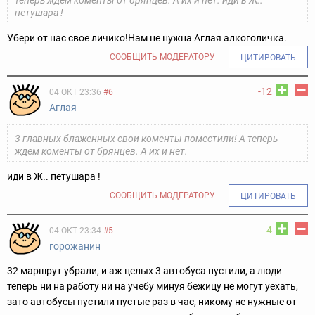
петушара !
Убери от нас свое личико!
Нам не нужна Аглая алкоголичка.
СООБЩИТЬ МОДЕРАТОРУ
ЦИТИРОВАТЬ
-12
04 ОКТ 23:36
#6
Аглая
3 главных блаженных свои коменты поместили! А теперь
ждем коменты от брянцев. А их и нет.
иди в Ж.. петушара !
СООБЩИТЬ МОДЕРАТОРУ
ЦИТИРОВАТЬ
4
04 ОКТ 23:34
#5
горожанин
32 маршрут убрали, и аж целых 3 автобуса пустили, а люди
теперь ни на работу ни на учебу минуя бежицу не могут уехать,
зато автобусы пустили пустые раз в час, никому не нужные от