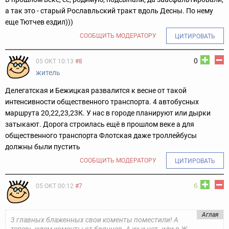
а так это - старый Рославльский тракт вдоль Десны.
По нему
еще Тютчев ездил)))
СООБЩИТЬ МОДЕРАТОРУ
ЦИТИРОВАТЬ
0
05 ОКТ 10:13
#8
житель
Делегатская и Бежицкая развалится к весне от такой
интенсивности общественного транспорта. 4 автобусных
маршрута 20,22,23,23К. У нас в городе планируют или дырки
затыкают. Дорога строилась ещё в прошлом веке а для
общественного транспорта Флотская даже троллейбусы
должны были пустить
СООБЩИТЬ МОДЕРАТОРУ
ЦИТИРОВАТЬ
6
05 ОКТ 00:12
#7
Аглая
3 главных блаженных свои коменты поместили! А
теперь ждем коменты от брянцев. А их и нет. иди в Ж..