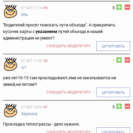
0
07 ОКТ 11:14
#3
Эль
"Водителей просят поискать пути объезда". А прикрепить
кусочек карты с
указанием
путей объезда в нашей
администрации не умеют?
СООБЩИТЬ МОДЕРАТОРУ
ЦИТИРОВАТЬ
1
07 ОКТ 11:02
#2
чгг
уже лет10-15 там прокладывают,яма не закапывается ни
зимой,ни летом!!!
СООБЩИТЬ МОДЕРАТОРУ
ЦИТИРОВАТЬ
0
07 ОКТ 10:00
#1
Зарянка
Прокладка теплотрассы - дело нужное.
СООБЩИТЬ МОДЕРАТОРУ
ЦИТИРОВАТЬ