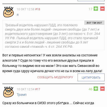
17
10 ОКТ 12:58
#18
я
вот так вот
Трезвый водитель нарушил ПДД, это повлекло
смерть двух или более людей - лишение свободы (до 7 лет) и
водительского удостоверения (до 3 лет) согласно ч. 5 ст. 264
УК РФ. Пьяный водитель нарушил ПДД, это стало причиной
смерти 2-х и более людей - лишение свободы до 9 лет
согласно самой «тяжкой» ч. 6 ст. 264 УК РФ.
Вот и первые непонятки ! У них взяли анализы на состояние
алкоголя ? Судя по тому что его веселые друзья пришли в
больницу то видимо все на мази ! Это как мать Сиваковой во
время суда сдуру кричала дочке что не сы я всем на лапу дала!
СООБЩИТЬ МОДЕРАТОРУ
ЦИТИРОВАТЬ
46
10 ОКТ 12:54
#17
Трамп
Сразу из больнички в СИЗО этого убл*дка ... Сейчас когда