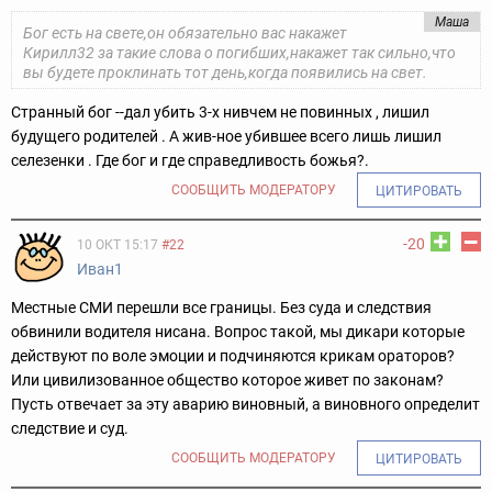
Маша
Бог есть на свете,он обязательно вас накажет
Кирилл32 за такие слова о погибших,накажет так сильно,что
вы будете проклинать тот день,когда появились на свет.
Странный бог --дал убить 3-х нивчем не повинных , лишил
будущего родителей . А жив-ное убившее всего лишь лишил
селезенки . Где бог и где справедливость божья?.
СООБЩИТЬ МОДЕРАТОРУ
ЦИТИРОВАТЬ
-20
10 ОКТ 15:17
#22
Иван1
Местные СМИ перешли все границы. Без суда и следствия
обвинили водителя нисана. Вопрос такой, мы дикари которые
действуют по воле эмоции и подчиняются крикам ораторов?
Или цивилизованное общество которое живет по законам?
Пусть отвечает за эту аварию виновный, а виновного определит
следствие и суд.
СООБЩИТЬ МОДЕРАТОРУ
ЦИТИРОВАТЬ