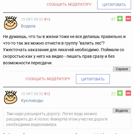
СООБЩИТЬ МОДЕРАТОРУ
ЦИТИРОВАТЬ
47
10 ОКТ 09:33
#13
Водила
Не думаешь, что ты в жизни тоже не все делаешь правильно и
что-то так же можно отнести в группу "валить лес"?
Ужесточать наказание для лихачей необходимо. Поймали со
скоростью как у него на видео - лишать прав сразу и без
возможности пересдачи.
Сереня
СООБЩИТЬ МОДЕРАТОРУ
ЦИТИРОВАТЬ
22
10 ОКТ 09:33
#12
Кукловоды
Водила
Там надо расширять дорогу. Легко ведь можно
расширить до 4 полос.ФакерНа этом участке дороги
необходима видеокамера.