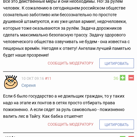
Всё это действенные меры и они необходимы. Но! За рулём
человек. К сожалению в сегодняшнем российском обществе
сознательно заботливо или бессознательно по простоте
душевной штампуются, и их уже целая армия!, недочеловеки,
которые тоже оказываются за рулём. Задача дорожников
сделать максимально безопасную трассу. Задачу здорового
человеческого общества озвучивать не будем - она известна с
пещерных времён. Негодяя к ответу! Ангелам лучшей памятью
будет наше прозрение!
СООБЩИТЬ МОДЕРАТОРУ
ЦИТИРОВАТЬ
36
10 ОКТ 09:16
#11
Сереня
Если б было государство а не доильщик граждан, то у таких
надо на этапе их понтов в сетях просто отбирать права
пожизненно. А если сядет за руль самовольно - пожизненно
валить лес в Тайгу. Как бабка отшепчет
СООБЩИТЬ МОДЕРАТОРУ
ЦИТИРОВАТЬ