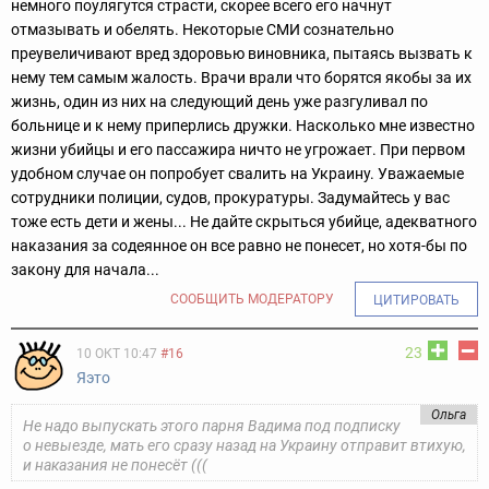
немного поулягутся страсти, скорее всего его начнут
отмазывать и обелять. Некоторые СМИ сознательно
преувеличивают вред здоровью виновника, пытаясь вызвать к
нему тем самым жалость. Врачи врали что борятся якобы за их
жизнь, один из них на следующий день уже разгуливал по
больнице и к нему приперлись дружки. Насколько мне известно
жизни убийцы и его пассажира ничто не угрожает. При первом
удобном случае он попробует свалить на Украину. Уважаемые
сотрудники полиции, судов, прокуратуры. Задумайтесь у вас
тоже есть дети и жены... Не дайте скрыться убийце, адекватного
наказания за содеянное он все равно не понесет, но хотя-бы по
закону для начала...
СООБЩИТЬ МОДЕРАТОРУ
ЦИТИРОВАТЬ
23
10 ОКТ 10:47
#16
Яэто
Ольга
Не надо выпускать этого парня Вадима под подписку
о невыезде, мать его сразу назад на Украину отправит втихую,
и наказания не понесёт (((