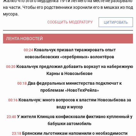
Жалко что этого недоделка 19-ти летнего на месте не разорвало
на части. Чтобы его родственники хоронили его в мешках из под
мусора.
СООБЩИТЬ МОДЕРАТОРУ
ЦИТИРОВАТЬ
ЛЕНТА НОВОСТЕЙ
Ковальчук призвал тиражировать опыт
00:24
новозыбковских «серебряных» волонтёров
Ковальчук предложил добавить воркаут на набережную
00:20
Карны в Новозыбкове
Два федеральных министерства подключат к
00:18
проблемам «НовоТехРейла»
Ковальчук: много вопросов к властям Новозыбкова за
00:16
воду и мусор
У жителя Клинцов конфисковали фиктивно купленный у
23:40
бабушки автомобиль
Брянским льготникам напомнили о необходимости
23:18