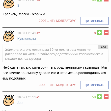
10 ОКТ 21:01
#3
S
Крепись, Сергей. Скорбим.
СООБЩИТЬ МОДЕРАТОРУ
ЦИТИРОВАТЬ
-8
10 ОКТ 20:43
#2
Кукловоды
Ааа
Жалко что этого недоделка 19-ти летнего на месте не
разорвало на части. Чтобы его родственники хоронили его в
мешках из под мусора.
Не будьте так зло категоричны к родственникам гаденыша. Мы
все вместе понемногу делали его и непомерно расплодившихся
ему подобных.
СООБЩИТЬ МОДЕРАТОРУ
ЦИТИРОВАТЬ
50
10 ОКТ 20:13
#1
Ааа