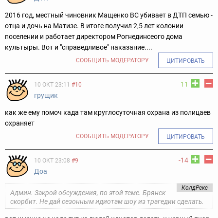
2016 год, местный чиновник Мащенко ВС убивает в ДТП семью -
отца и дочь на Матизе. В итоге получил 2,5 лет колонии
поселении и работает директором Рогнединсеого дома
культыры. Вот и "справедливое" наказание....
СООБЩИТЬ МОДЕРАТОРУ
ЦИТИРОВАТЬ
11
10 ОКТ 23:11
#10
грущик
как же ему помоч када там круглосуточная охрана из полицаев
охраняет
СООБЩИТЬ МОДЕРАТОРУ
ЦИТИРОВАТЬ
-14
10 ОКТ 23:08
#9
Доа
КолдРекс
Админ. Закрой обсуждения, по этой теме. Брянск
скорбит. Не дай сезонным идиотам шоу из трагедии сделать.