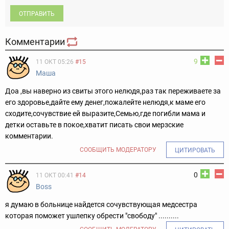
ОТПРАВИТЬ
Комментарии
9
11 ОКТ 05:26
#15
Маша
Доа ,вы наверно из свиты этого нелюдя,раз так переживаете за
его здоровье,дайте ему денег,пожалейте нелюдя,к маме его
сходите,сочувствие ей выразите,Семью,где погибли мама и
детки оставьте в покое,хватит писать свои мерзские
комментарии.
СООБЩИТЬ МОДЕРАТОРУ
ЦИТИРОВАТЬ
0
11 ОКТ 00:41
#14
Boss
я думаю в больнице найдется сочувствующая медсестра
которая поможет ушлепку обрести "свободу" ..........