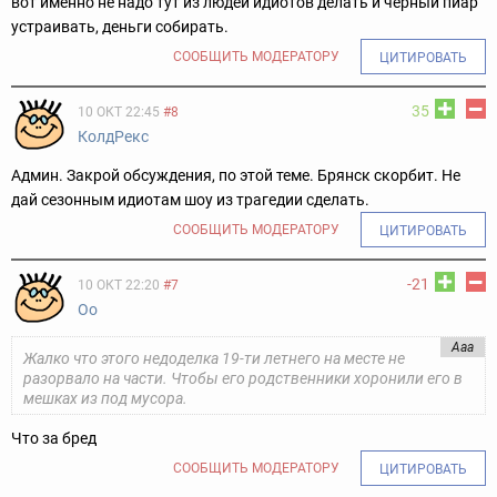
вот именно не надо тут из людей идиотов делать и черный пиар
устраивать, деньги собирать.
СООБЩИТЬ МОДЕРАТОРУ
ЦИТИРОВАТЬ
35
10 ОКТ 22:45
#8
КолдРекс
Админ. Закрой обсуждения, по этой теме. Брянск скорбит. Не
дай сезонным идиотам шоу из трагедии сделать.
СООБЩИТЬ МОДЕРАТОРУ
ЦИТИРОВАТЬ
-21
10 ОКТ 22:20
#7
Оо
Ааа
Жалко что этого недоделка 19-ти летнего на месте не
разорвало на части. Чтобы его родственники хоронили его в
мешках из под мусора.
Что за бред
СООБЩИТЬ МОДЕРАТОРУ
ЦИТИРОВАТЬ