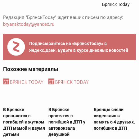
Брянск Today
Редакция "БрянскToday" ждет ваших писем по адресу:
bryansktoday@yandex.ru
Подписывайтесь на «БрянскToday» в
Яндекс.Дзен. Будьте в курсе дневных новостей
Похожие материалы
В Брянске
В Брянске
Брянцы сняли
прощаются с
простятся с
видеоклип в
погибшей в жутком
погибшей в ДТП у
память о 4 друзьях,
ДТП мамой и двумя
автовокзала
погибших в ДТП
детьми
девушкой