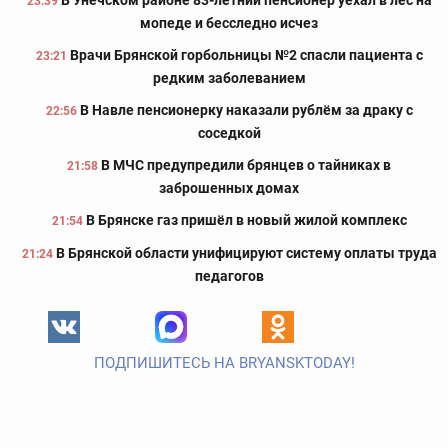
В Унечском районе 83-летний пенсионер уехал в лес на
23:39
мопеде и бесследно исчез
Врачи Брянской горбольницы №2 спасли пациента с
23:21
редким заболеванием
В Навле пенсионерку наказали рублём за драку с
22:56
соседкой
В МЧС предупредили брянцев о тайниках в
21:58
заброшенных домах
В Брянске газ пришёл в новый жилой комплекс
21:54
В Брянской области унифицируют систему оплаты труда
21:24
педагогов
ПОДПИШИТЕСЬ НА BRYANSKTODAY!