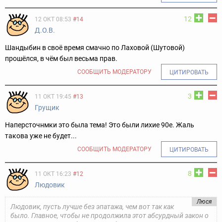
12
12 ОКТ 08:53
#14
Д.О.В.
Шандыбин в своё время смачно по Лаховой (Шутовой)
прошёлся, в чём был весьма прав.
СООБЩИТЬ МОДЕРАТОРУ
ЦИТИРОВАТЬ
3
11 ОКТ 19:45
#13
Грущик
Наперсточнмки это была тема! Это были лихие 90е. Жаль
такова уже не будет...
СООБЩИТЬ МОДЕРАТОРУ
ЦИТИРОВАТЬ
8
11 ОКТ 16:23
#12
Людовик
Люся
Людовик, пусть лучше без эпатажа, чем вот так как
было. Главное, чтобы не продолжила этот абсурдный закон о