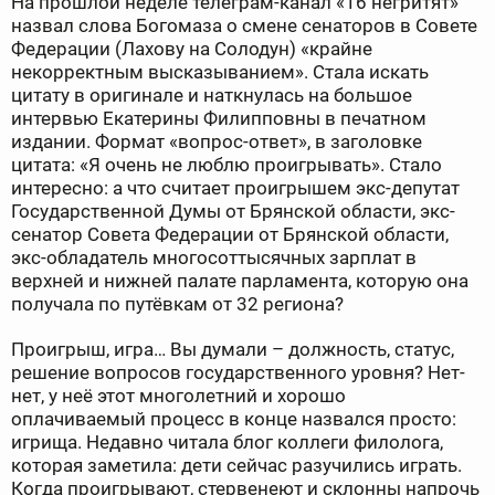
На прошлой неделе телеграм-канал «16 негритят»
назвал слова Богомаза о смене сенаторов в Совете
Федерации (Лахову на Солодун) «крайне
некорректным высказыванием». Стала искать
цитату в оригинале и наткнулась на большое
интервью Екатерины Филипповны в печатном
издании. Формат «вопрос-ответ», в заголовке
цитата: «Я очень не люблю проигрывать». Стало
интересно: а что считает проигрышем экс-депутат
Государственной Думы от Брянской области, экс-
сенатор Совета Федерации от Брянской области,
экс-обладатель многосоттысячных зарплат в
верхней и нижней палате парламента, которую она
получала по путёвкам от 32 региона?
Проигрыш, игра… Вы думали – должность, статус,
решение вопросов государственного уровня? Нет-
нет, у неё этот многолетний и хорошо
оплачиваемый процесс в конце назвался просто:
игрища. Недавно читала блог коллеги филолога,
которая заметила: дети сейчас разучились играть.
Когда проигрывают, стервенеют и склонны напрочь