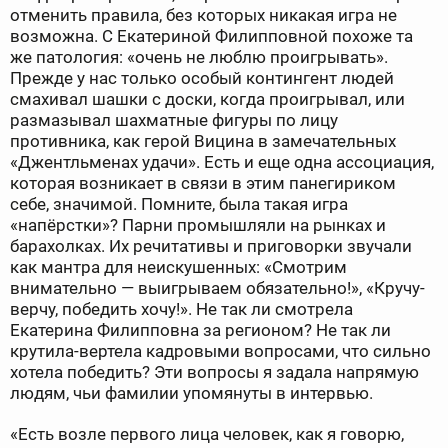
отменить правила, без которых никакая игра не
возможна. С Екатериной Филипповной похоже та
же патология: «очень не люблю проигрывать».
Прежде у нас только особый контингент людей
смахивал шашки с доски, когда проигрывал, или
размазывал шахматные фигуры по лицу
противника, как герой Вицина в замечательных
«Джентльменах удачи». Есть и еще одна ассоциация,
которая возникает в связи в этим панегириком
себе, значимой. Помните, была такая игра
«напёрстки»? Парни промышляли на рынках и
барахолках. Их речитативы и приговорки звучали
как мантра для неискушенных: «Смотрим
внимательно — выигрываем обязательно!», «Кручу-
верчу, победить хочу!». Не так ли смотрела
Екатерина Филипповна за регионом? Не так ли
крутила-вертела кадровыми вопросами, что сильно
хотела победить? Эти вопросы я задала напрямую
людям, чьи фамилии упомянуты в интервью.
«Есть возле первого лица человек, как я говорю,