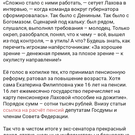
«Сложно стало с ними работать, — сетует Лахова в
интервью, — когда команда вокруг губернатора
сформировалась». Так было с Дениным. Так было с
Богомазом. Сценарий под кальку: был рядом,
слушался, выполнял требования – молодец. Только
окреп, разобрался, понял, что к чему – всё, вышел
из-под контроля, — в утиль! А что? Будешь знать, как
перечить игрокам-напёрсточникам: «За хорошее
зрение — денежная премия, за плохое зрение — к
окулисту направление!»
Её голос в копилке тех, кто принимал пенсионную
реформу, ратовал за повышение возраста. Хотя
сама Екатерина Филипповна уже 16 лет на пенсии.
16 лет ежемесячно государство перечисляет на
карту пенсионерке Лаховой «пособие на дожитие».
Порядок сумм – сотни тысяч рублей. Внизу статьи
ссылка на расчёт пенсий
депутатам Госдумы и
членам Совета Федерации.
Так что в чистом итоге у экс-сенатора прекрасный