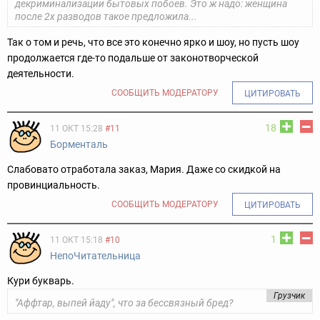
декриминализации бытовых побоев. Это ж надо: женщина
после 2х разводов такое предложила...
Так о том и речь, что все это конечно ярко и шоу, но пусть шоу
продолжается где-то подальше от законотворческой
деятельности.
СООБЩИТЬ МОДЕРАТОРУ
ЦИТИРОВАТЬ
18
11 ОКТ 15:28
#11
Борменталь
Слабовато отработала заказ, Мария. Даже со скидкой на
провинциальность.
СООБЩИТЬ МОДЕРАТОРУ
ЦИТИРОВАТЬ
1
11 ОКТ 15:18
#10
НепоЧитательница
Кури букварь.
Грузчик
"Аффтар, выпей йаду", что за бессвязный бред?