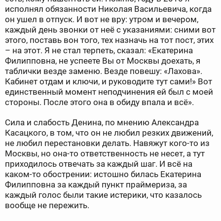
исполнял обязанности Николая Васильевича, когда
он ушел в отпуск. И вот не вру: утром и вечером,
каждый день звонки от неё с указаниями: сними вот
этого, поставь вон того, тех назначь на тот пост, этих
– на этот. Я не стал терпеть, сказал: «Екатерина
Филипповна, не успеете Вы от Москвы доехать, я
таблички везде заменю. Везде повешу: «Лахова».
Кабинет отдам и ключи, и руководите тут сами!» Вот
единственный момент неподчинения ей был с моей
стороны. После этого она в обиду впала и всё».
Сила и слабость Денина, по мнению Александра
Касацкого, в том, что он не любил резких движений,
не любил перестановки делать. Навяжут кого-то из
Москвы, но она-то ответственность не несет, а тут
приходилось отвечать за каждый шаг. И всё на
каком-то обострении: истошно билась Екатерина
Филипповна за каждый пункт праймериза, за
каждый голос были такие истерики, что казалось
вообще не пережить.