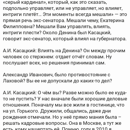
«серый кардинал», который, как это сказать,
подпольно управляет, или не управляет, но влияет,
интриги плетёт… Эти моменты всегда мешали» — это
прямая речь экс-сенатора. Мешали чему, Екатерина
Филипповна? Мешали Вам управлять, влиять,
интриги плести? Около Денина был Касацкий,
говорит экс-сенатор, который влиял на губернатора.
А.И. Касацкий: Влиять на Денина? Он между прочим
человек со стержнем: отдает отчёт словам. Ну
послушает всех, но решения принимал сам.
Александр Иванович, было противостояние с
Лаховой? Вы ее не допускали до каких-то дел?
А.И. Касацкий: О чём вы? Разве можно было ее куда-
то не пустить? У нас вначале были хорошие деловые
отношения. Поначалу мы все жили в гостинице, что
на ул. Горького. Дружили, общались, даже дни
рождения отмечали. Но у неё прямо мания была –
решать кадровые вопросы. Она в Москве, а тут же
есть, кому нашептать ей. Помню, году в 2010 я