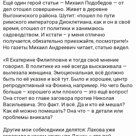
Ещё один герой статьи — Михаил Подобедов — от
дел отошел совершенно. Живет в деревне
Выгоничского района. Шутит: «пошел по пути
римского императора Диоклетиана, как и он в своё
время, отошел от политики и занимаюсь
садоводством. И кстати – у меня отлично
получается, обязательно приезжайте, посмотрите!»
Но газеты Михаил Андреевич читает, статью видел.
«Я Екатерине Филипповне и тогда своё мнение
говорил. В политике из неё всегда выскакивала —
вылезала женщина. Эмоциональная, всё должно
быть по её указке и всё тут. Было и хорошее, центр
репродуктивный на Фокина, например. Но чего было
больше – хорошего или плохого — это ещё вопрос!
Она стоит во главе заговора против Николая
Васильевича. Это факт. И всё. Да и кто ей мешал?
Как ей можно помешать? Она что – в детали или
проблемы вникала?
Другие мои собеседники делятся: Лахова уже