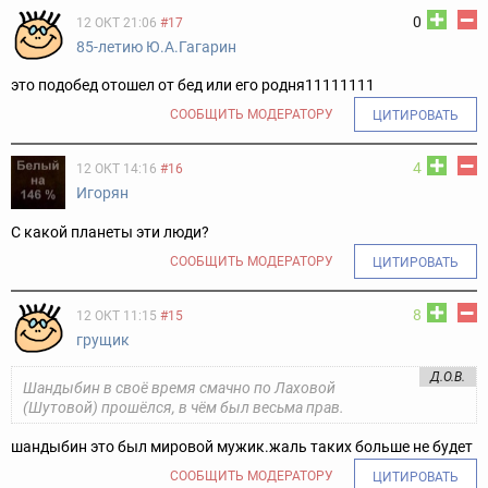
0
12 ОКТ 21:06
#17
85-летию Ю.А.Гагарин
это подобед отошел от бед или его родня11111111
СООБЩИТЬ МОДЕРАТОРУ
ЦИТИРОВАТЬ
4
12 ОКТ 14:16
#16
Игорян
С какой планеты эти люди?
СООБЩИТЬ МОДЕРАТОРУ
ЦИТИРОВАТЬ
8
12 ОКТ 11:15
#15
грущик
Д.О.В.
Шандыбин в своё время смачно по Лаховой
(Шутовой) прошёлся, в чём был весьма прав.
шандыбин это был мировой мужик.жаль таких больше не будет
СООБЩИТЬ МОДЕРАТОРУ
ЦИТИРОВАТЬ