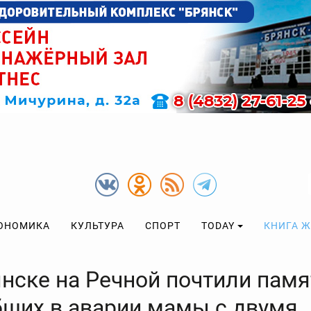
ОНОМИКА
КУЛЬТУРА
СПОРТ
TODAY
КНИГА 
янске на Речной почтили памя
бших в аварии мамы с двумя