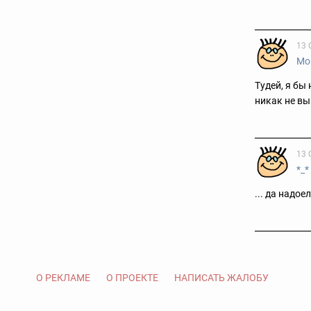
13 
Мо
Тудей, я бы
никак не вы
13 
*_*
... да надоел
О РЕКЛАМЕ
О ПРОЕКТЕ
НАПИСАТЬ ЖАЛОБУ