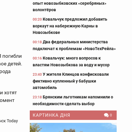
опыт новозыбковских «серебряных»
волонтёров
Ковальчук предложил добавить
00:20
воркаут на набережную Карны в
Новозыбкове
Два федеральных министерства
00:18
подключат к проблемам «НовоТехРейла»
П погибли
Ковальчук: много вопросов к
00:16
ое детей.
властям Новозыбкова за воду и мусор
орода
У жителя Клинцов конфисковали
23:40
фиктивно купленный у бабушки
автомобиль
и хотят
Брянским льготникам напомнили о
23:18
момент
необходимости сделать выбор
КАРТИНКА ДНЯ
0
нск Today