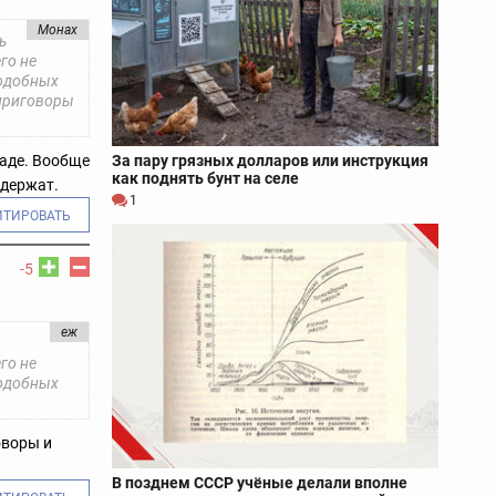
Монах
ь
го не
подобных
 приговоры
ладе. Вообще
За пару грязных долларов или инструкция
как поднять бунт на селе
ддержат.
1
ИТИРОВАТЬ
-5
еж
го не
подобных
оворы и
В позднем СССР учёные делали вполне