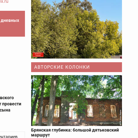
x.ru
е дневных
АВТОРСКИЕ КОЛОНКИ
вского
т провести
 сына
Брянская глубинка: большой дятьковский
маршрут
нтариев.