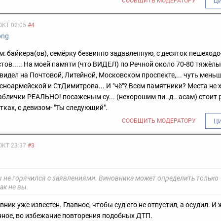
СООБЩИТЬ МОДЕРАТОРУ
Ц
ОКТ 02:05
#4
ong
ем: байкера(ов), семёрку безвинно задавленную, с десяток пешеходо
тов..... На моей памяти (что ВИДЕЛ) по Речной около 70-80 тяжёлых
видел на Почтовой, Литейной, Московском проспекте,... чуть меньш
сноармейской и СтДимитрова... И "чё"? Всем памятники? Места не х
блички РЕАЛЬНО! посаженым су... (нехорошим пи..д.. асам) стоит
стках, с девизом- "Ты следующий".
СООБЩИТЬ МОДЕРАТОРУ
Ц
ОКТ 23:37
#3
бы не горячился с заявлениями. Виновника может определить только
как не вы.
вник уже известен. Главное, чтобы суд его не отпустил, а осудил. И
ное, во избежание повторения подобных ДТП.