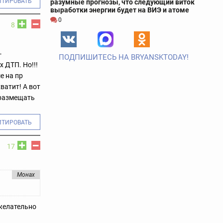
ИТИРОВАТЬ
разумные прогнозы, что следующий виток
выработки энергии будет на ВИЭ и атоме
0
8
-
ПОДПИШИТЕСЬ НА BRYANSKTODAY!
 ДТП. Но!!!
е на пр
ватит! А вот
 размещать
ИТИРОВАТЬ
17
Монах
 желательно