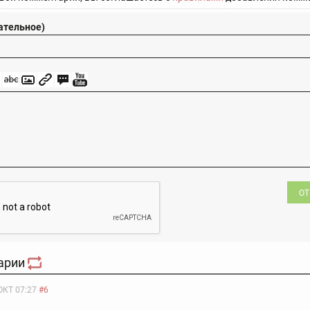
ательное)
ОТ
арии
ОКТ 07:27
#6