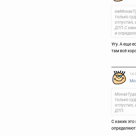
ежМонахТу
только суд
отпустил,
ДТП.С как
и определ
Угу. А еще 
там всё хо
14 
Мо
МонахТуде
только суд
отпустил,
ДТП.
С каких это
определяют