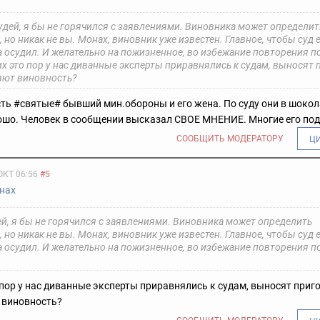
дей, я бы не горячился с заявлениями. Виновника может определит
, но никак не вы. Монах, виновник уже известен. Главное, чтобы суд е
 а осудил. И желательно на пожизненное, во избежание повторения 
их это пор у нас диванные эксперты приравнялись к судам, выносят
яют виновность?
есть #святые# бывший мин.обороны и его жена. По суду они в шоко
рошо. Человек в сообщении высказал СВОЕ МНЕНИЕ. Многие его по
СООБЩИТЬ МОДЕРАТОРУ
Ц
ОКТ 06:56
#5
нах
й, я бы не горячился с заявлениями. Виновника может определить
, но никак не вы. Монах, виновник уже известен. Главное, чтобы суд е
 а осудил. И желательно на пожизненное, во избежание повторения 
 пор у нас диванные эксперты приравнялись к судам, выносят приг
 виновность?