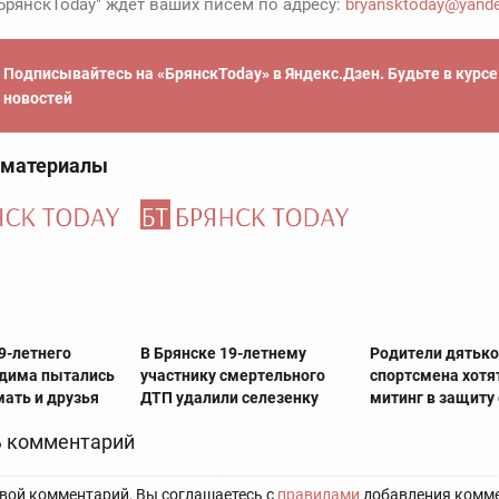
БрянскToday" ждет ваших писем по адресу:
bryansktoday@yande
Подписывайтесь на «БрянскToday» в Яндекс.Дзен. Будьте в курс
новостей
 материалы
9-летнего
В Брянске 19-летнему
Родители дятько
дима пытались
участнику смертельного
спортсмена хотя
мать и друзья
ДТП удалили селезенку
митинг в защиту
 комментарий
вой комментарий, Вы соглашаетесь с
правилами
добавления комме