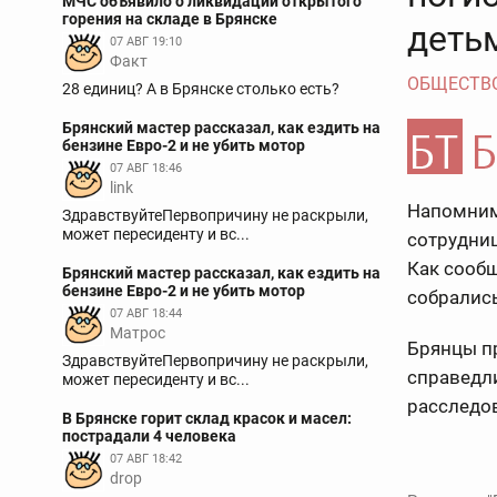
МЧС объявило о ликвидации открытого
горения на складе в Брянске
деть
07 АВГ 19:10
Факт
ОБЩЕСТВ
28 единиц? А в Брянске столько есть?
Брянский мастер рассказал, как ездить на
бензине Евро-2 и не убить мотор
07 АВГ 18:46
link
Напомним,
ЗдравствуйтеПервопричину не раскрыли,
может пересиденту и вс...
сотрудниц
Как сообщ
Брянский мастер рассказал, как ездить на
бензине Евро-2 и не убить мотор
собрались
07 АВГ 18:44
Матрос
Брянцы пр
ЗдравствуйтеПервопричину не раскрыли,
справедл
может пересиденту и вс...
расследов
В Брянске горит склад красок и масел:
пострадали 4 человека
07 АВГ 18:42
drop