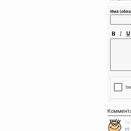
Имя (обяз
Коммент
14 
69