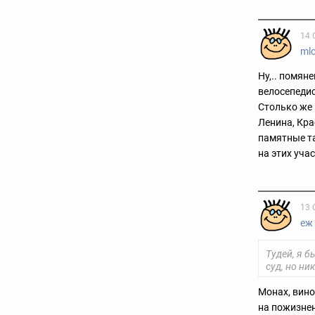
14 
ml
Ну,.. помян
велосепедис
Столько же 
Ленина, Кра
памятные та
на этих уча
13 
еж
Тудей, я 
суд, но ни
Монах, вино
на пожизнен