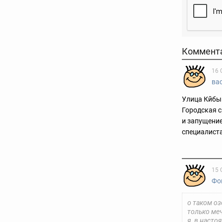
Коммент
16 
ва
Улица Кйбыш
Городская с
и запущение
специалист
15 
Фо
о таком о
только меч
я, в насто