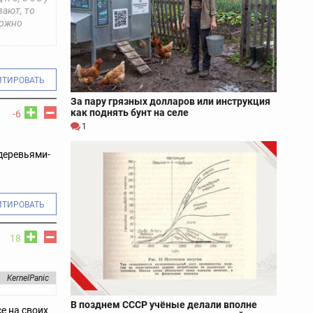
вают, то
можно
ИТИРОВАТЬ
За пару грязных долларов или инструкция
как поднять бунт на селе
-6
1
 деревьями-
ИТИРОВАТЬ
18
KernelPanic
В позднем СССР учёные делали вполне
се на своих