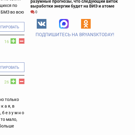
разумные прогнозы, что следующий виток
щихся по
выработки энергии будет на ВИЭ и атоме
и БМЗ во всю
0
ИТИРОВАТЬ
ПОДПИШИТЕСЬ НА BRYANSKTODAY!
16
ИТИРОВАТЬ
26
но только
к а я, в
б е з у м н о
 то мало,
 больше