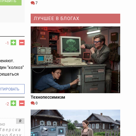
ПРАВИТЬ
7
ЛУЧШЕЕ В БЛОГАХ
-1
леняют.
ден "колхоз"
 решаться
ИТИРОВАТЬ
Технопессимизм
0
-2
R
жно
в е р с к а
 о, б е з у