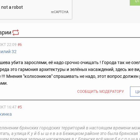
ОТ
арии
ОКТ 22:09
#6
силий 32
ева убита зарослями, её надо срочно очищать ! Города так не озе
реда это гармония архитектуры и зелёных насаждений, здесь же ви
 !!! Мнения "колхозников" спрашивать не надо, этот вопрос должен
ами.
СООБЩИТЬ МОДЕРАТОРУ
Ц
ОКТ 16:47
#5
кинка
зеленении брянских городских территорий в настоящем времени мо
тать, а улица К у й б ы ш е в а в Бежицком районе это была брянская Т 
ящем времени зеленые насаждения в г.Брянске всё чаще б е с п о щ а д н