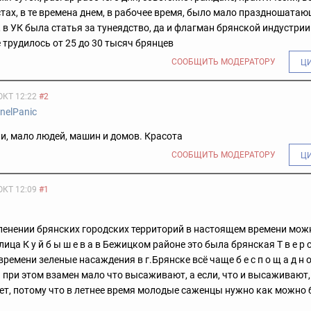
тах, в те времена днем, в рабочее время, было мало праздношатаю
 в УК была статья за тунеядство, да и флагман брянской индустри
е трудилось от 25 до 30 тысяч брянцев
СООБЩИТЬ МОДЕРАТОРУ
Ц
ОКТ 12:22
#2
nelPanic
и, мало людей, машин и домов. Красота
СООБЩИТЬ МОДЕРАТОРУ
Ц
ОКТ 12:09
#1
ленении брянских городских территорий в настоящем времени мож
лица К у й б ы ш е в а в Бежицком районе это была брянская Т в е р с 
емени зеленые насаждения в г.Брянске всё чаще б е с п о щ а д н о, 
 при этом взамен мало что высаживают, а если, что и высаживают,
ет, потому что в летнее время молодые саженцы нужно как можно