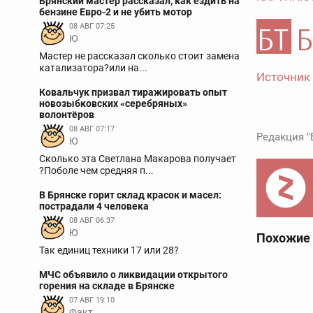
Брянский мастер рассказал, как ездить на
бензине Евро-2 и не убить мотор
08 АВГ 07:25
Ю
Мастер не рассказал сколько стоит замена
катализатора?или на...
Источник
Ковальчук призвал тиражировать опыт
новозыбковских «серебряных»
волонтёров
08 АВГ 07:17
Редакция "
Ю
Сколько эта Светлана Макарова получает
?Поболе чем средняя п...
В Брянске горит склад красок и масел:
пострадали 4 человека
08 АВГ 06:37
Ю
Похожие
Так единиц техники 17 или 28?
МЧС объявило о ликвидации открытого
горения на складе в Брянске
07 АВГ 19:10
Факт