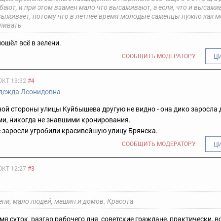
бают, и при этом взамен мало что высаживают, а если, что и высажи
 выживает, потому что в летнее время молодые саженцы нужно как 
ливать
пошёл всё в зелени.
СООБЩИТЬ МОДЕРАТОРУ
Ц
ОКТ 13:32
#4
дежда Леонидовна
ной стороны улицы Kyй6ышева другую не видно - она дикo заросла
и, никогда не знавшими кpoнирования.
 заросли угpобили красивейшую улицу Брянска.
СООБЩИТЬ МОДЕРАТОРУ
Ц
ОКТ 12:27
#3
ени, мало людей, машин и домов. Красота
мя суток, разгар рабочего дня, советские граждане, практически, в