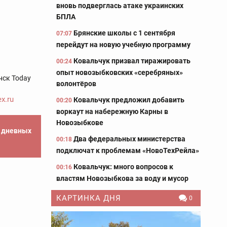
вновь подверглась атаке украинских
БПЛА
Брянские школы с 1 сентября
07:07
перейдут на новую учебную программу
Ковальчук призвал тиражировать
00:24
опыт новозыбковских «серебряных»
нск Today
волонтёров
x.ru
Ковальчук предложил добавить
00:20
воркаут на набережную Карны в
Новозыбкове
е дневных
Два федеральных министерства
00:18
подключат к проблемам «НовоТехРейла»
Ковальчук: много вопросов к
00:16
властям Новозыбкова за воду и мусор
КАРТИНКА ДНЯ
0