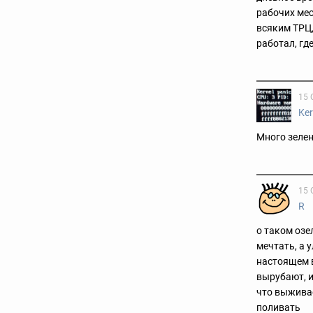
рабочих мес
всяким ТРЦ,
работал, гд
15 
Ker
Много зелен
15 
R
о таком озе
мечтать, а у
настоящем вр
вырубают, и
что выжива
поливать