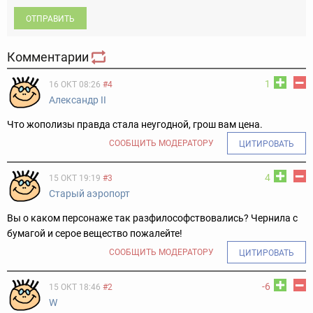
ОТПРАВИТЬ
Комментарии
1
16 ОКТ 08:26
#4
Александр II
Что жополизы правда стала неугодной, грош вам цена.
СООБЩИТЬ МОДЕРАТОРУ
ЦИТИРОВАТЬ
4
15 ОКТ 19:19
#3
Старый аэропорт
Вы о каком персонаже так разфилософствовались? Чернила с
бумагой и серое вещество пожалейте!
СООБЩИТЬ МОДЕРАТОРУ
ЦИТИРОВАТЬ
-6
15 ОКТ 18:46
#2
W