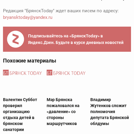
Редакция "БрянскToday" ждет ваших писем по адресу:
bryansktoday@yandex.ru
Подписывайтесь на «БрянскToday» в
Яндекс.Дзен. Будьте в курсе дневных новостей
Похожие материалы
Валентин Суббот
Мэр Брянска
Владимир
проверил
пожаловался на
Жутенков сложит
организацию
«давление» со
полномочия
отдыха детей в
стороны
депутата Брянской
брянском
маршрутчиков
облдумы
санатории