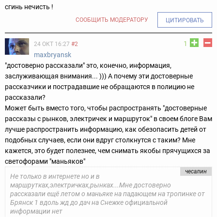
сгинь нечисть !
СООБЩИТЬ МОДЕРАТОРУ
ЦИТИРОВАТЬ
1
24 ОКТ 16:27
#2
maxbryansk
"достоверно рассказали" это, конечно, информация,
заслуживающая внимания... ))) А почему эти достоверные
рассказчики и пострадавшие не обращаются в полицию не
рассказали?
Может быть вместо того, чтобы распространять "достоверные
рассказы с рынков, электричек и маршруток" в своем блоге Вам
лучше распространить информацию, как обезопасить детей от
подобных случаев, если они вдруг столкнутся с таким? Мне
кажется, это будет полезнее, чем снимать якобы прячущихся за
светофорами "маньяков"
чесалин
Не только в интернете но и в
маршрутках,электричках,рынках...Мне достоверно
рассказали ещё летом о маньяке на падающем на тропинке от
Брянск 1 вдоль жд до дач на Снежке официальной
информации нет