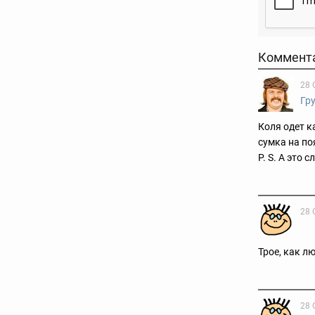
Коммент
28 
Гр
Коля одет к
сумка на поя
P. S. А это
28 
Трое, как л
28 