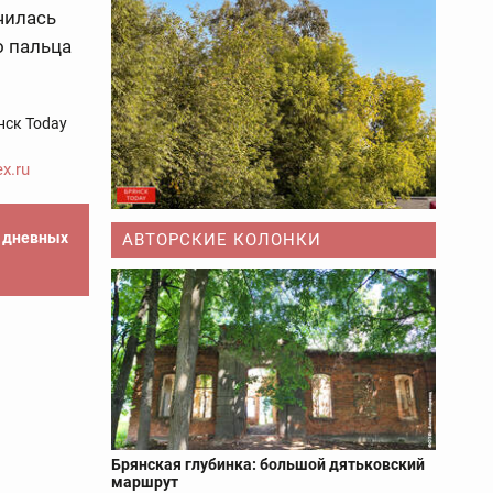
чилась
о пальца
нск Today
x.ru
е дневных
АВТОРСКИЕ КОЛОНКИ
Брянская глубинка: большой дятьковский
маршрут