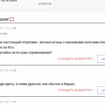
арии
ОКТ 10:15
#3
узчик
ак настоящий спортсмен : ватные штаны с кирзовыми сапогами пл
с из 90 х.
 случайно не по сумо соревнования?
СООБЩИТЬ МОДЕРАТОРУ
Ц
ОКТ 09:28
#2
юди одеты, а слева дурачок, как обычно в берцах.
СООБЩИТЬ МОДЕРАТОРУ
Ц
ОКТ 09:17
#1