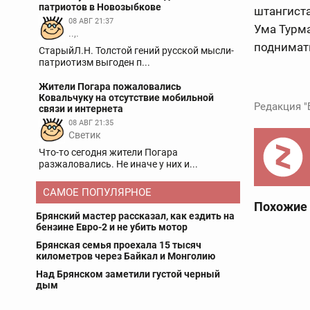
патриотов в Новозыбкове
штангиста
08 АВГ 21:37
Ума Турма
..,.
поднимать
СтарыйЛ.Н. Толстой гений русской мысли-
патриотизм выгоден п...
Жители Погара пожаловались
Ковальчуку на отсутствие мобильной
Редакция "
связи и интернета
08 АВГ 21:35
Светик
Что-то сегодня жители Погара
разжаловались. Не иначе у них и...
САМОЕ ПОПУЛЯРНОЕ
Похожие
Брянский мастер рассказал, как ездить на
бензине Евро-2 и не убить мотор
Брянская семья проехала 15 тысяч
километров через Байкал и Монголию
Над Брянском заметили густой черный
дым