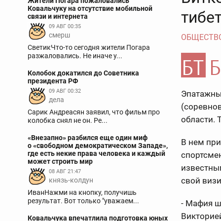
Жители Погара пожаловались
Ковальчуку на отсутствие мобильной
тибе
связи и интернета
09 АВГ 00:35
смерш
ОБЩЕСТВ
СветикЧто-то сегодня жители Погара
разжаловались. Не иначе у...
Колобок докатился до Советника
президента РФ
09 АВГ 00:32
Эпатажны
дела
(соревнов
Сарик Андреасян заявил, что фильм про
области. 
колобка снял не он. Ре...
«Внезапно» разбился еще один миф
В нем при
о «свободном демократическом Западе»,
где есть некие права человека и каждый
спортсме
может строить мир
известны
08 АВГ 21:47
свой визи
князь-колдун
ИванНажми на кнопку, получишь
результат. Вот только "уважаем...
- Мафия ш
Викторией
Ковальчука впечатлила подготовка юных