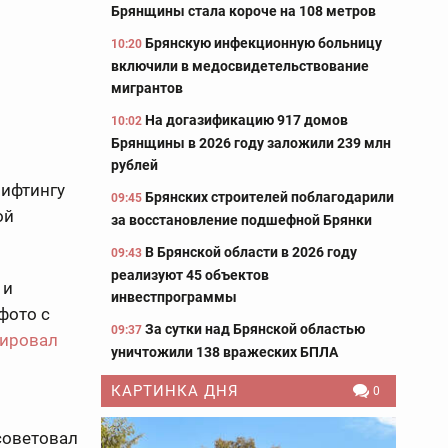
Брянщины стала короче на 108 метров
Брянскую инфекционную больницу
10:20
включили в медосвидетельствование
мигрантов
На догазификацию 917 домов
10:02
Брянщины в 2026 году заложили 239 млн
рублей
лифтингу
Брянских строителей поблагодарили
09:45
ой
за восстановление подшефной Брянки
В Брянской области в 2026 году
09:43
реализуют 45 объектов
 и
инвестпрограммы
фото с
За сутки над Брянской областью
09:37
ировал
уничтожили 138 вражеских БПЛА
КАРТИНКА ДНЯ
0
советовал