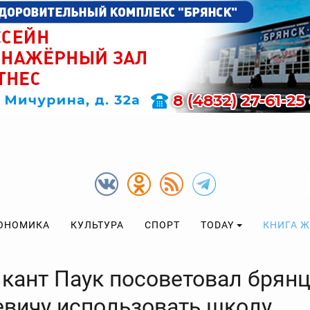
ОНОМИКА
КУЛЬТУРА
СПОРТ
TODAY
КНИГА 
кант Паук посоветовал брянц
евичу использовать школу