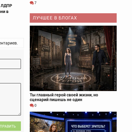
7
о ЛДПР
зни в
ЛУЧШЕЕ В БЛОГАХ
нтариев.
Ты главный герой своей жизни, но
сценарий пишешь не один
0
ПРАВИТЬ