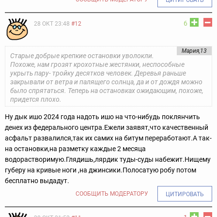
6
28 ОКТ 23:48
#12
Мария,13
Старые добрые крепкие остановки уволокли.
Похоже, нам грозят крохотные жестянки, неспособные
укрыть пару- тройку десятков человек. Деревья раньше
закрывали от ветра и палящего солнца, да и от дождя можно
было спрятаться. Теперь на остановках ожидающим, похоже,
придется плохо.
Ну дык ишо 2024 года надоть ишо на что-нибудь поклянчить
денех из федерального центра.Ежели заявят,что качественный
асфальт развалился,так их самих на битум переработают.А так-
на остановки,на разметку каждые 2 месяца
водорастворимую.Глядишь,лярдик туды-суды набежит.Нищему
губеру на кривые ноги ,на джинсики.Полосатую робу потом
бесплатно выдадут.
СООБЩИТЬ МОДЕРАТОРУ
ЦИТИРОВАТЬ