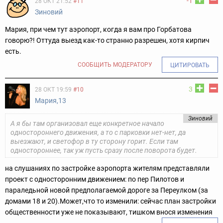
-1
28 ОКТ 21:52
#11
Зиновий
Мария, при чем тут аэропорт, когда я вам про Горбатова
говорю?! Оттуда выезд как-то странно разрешен, хотя кирпич
есть.
СООБЩИТЬ МОДЕРАТОРУ
ЦИТИРОВАТЬ
3
28 ОКТ 19:59
#10
Мария,13
Зиновий
А я бы там организовал еще конкретное начало
одностороннего движения, а то с парковки нет-нет, да
выезжают, и светофор в ту сторону горит. Если там
одностороннее, так уж пусть сразу после поворота будет.
на слушаниях по застройке аэропорта жителям представляли
проект с односторонним движением: по пер Пилотов и
параледьной новой предполагаемой дороге за Переулком (за
домами 18 и 20).
Может,что то изменили: сейчас план застройки
общественности уже не показывают, тишком внося изменения