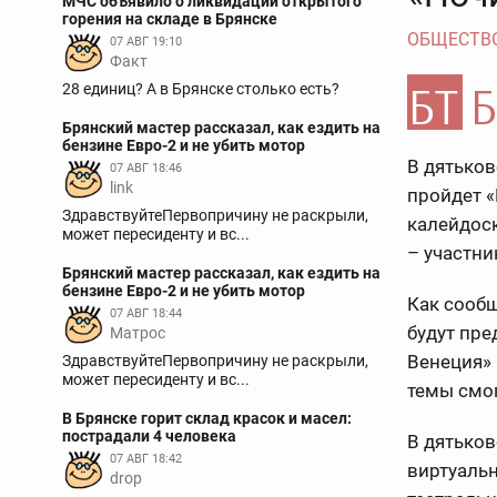
МЧС объявило о ликвидации открытого
горения на складе в Брянске
ОБЩЕСТВ
07 АВГ 19:10
Факт
28 единиц? А в Брянске столько есть?
Брянский мастер рассказал, как ездить на
бензине Евро-2 и не убить мотор
В дятьков
07 АВГ 18:46
link
пройдет «
ЗдравствуйтеПервопричину не раскрыли,
калейдос
может пересиденту и вс...
– участни
Брянский мастер рассказал, как ездить на
бензине Евро-2 и не убить мотор
Как сообщ
07 АВГ 18:44
будут пр
Матрос
Венеция» 
ЗдравствуйтеПервопричину не раскрыли,
может пересиденту и вс...
темы смо
В Брянске горит склад красок и масел:
пострадали 4 человека
В дятько
07 АВГ 18:42
виртуальн
drop