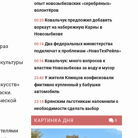
опыт новозыбковских «серебряных»
волонтёров
Ковальчук предложил добавить
00:20
воркаут на набережную Карны в
Новозыбкове
Два федеральных министерства
00:18
 раз
подключат к проблемам «НовоТехРейла»
Ковальчук: много вопросов к
00:16
 культуры
властям Новозыбкова за воду и мусор
У жителя Клинцов конфисковали
23:40
скусств»
фиктивно купленный у бабушки
автомобиль
аски.
ической
Брянским льготникам напомнили о
23:18
необходимости сделать выбор
КАРТИНКА ДНЯ
0
ителями