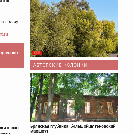
но».
нск Today
x.ru
е дневных
АВТОРСКИЕ КОЛОНКИ
Брянская глубинка: большой дятьковский
ики плохо
маршрут
 зиме