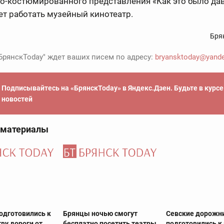
о-костюмированного представления «Как это было дав
ет работать музейный кинотеатр.
Бря
БрянскToday" ждет ваших писем по адресу:
bryansktoday@yande
Подписывайтесь на «БрянскToday» в Яндекс.Дзен. Будьте в курс
новостей
 материалы
одготовились к
Брянцы ночью смогут
Севские дорожн
ву дороги от
бесплатно посетить театры
подготовились к