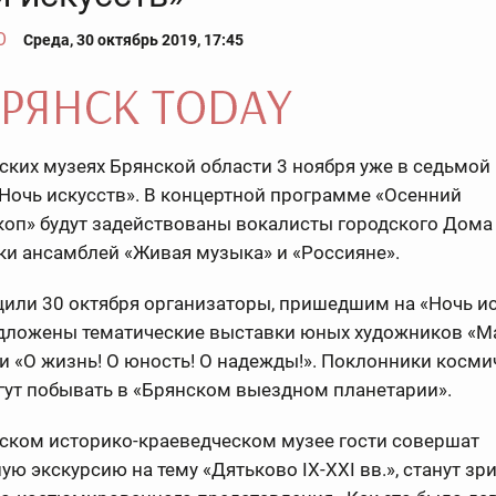
О
Среда, 30 октябрь 2019, 17:45
ских музеях Брянской области 3 ноября уже в седьмой
Ночь искусств». В концертной программе «Осенний
коп» будут задействованы вокалисты городского Дома
ки ансамблей «Живая музыка» и «Россияне».
или 30 октября организаторы, пришедшим на «Ночь и
едложены тематические выставки юных художников «М
и «О жизнь! О юность! О надежды!». Поклонники косм
гут побывать в «Брянском выездном планетарии».
вском историко-краеведческом музее гости совершат
ую экскурсию на тему «Дятьково IX-XXI вв.», станут зр