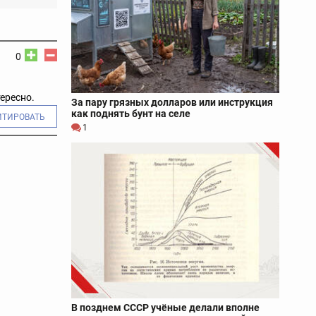
0
тересно.
За пару грязных долларов или инструкция
как поднять бунт на селе
ИТИРОВАТЬ
1
В позднем СССР учёные делали вполне