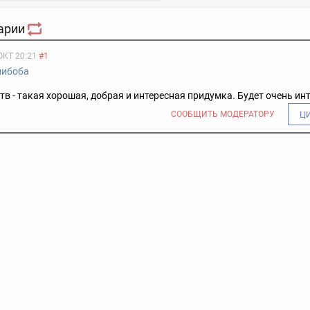
арии
ОКТ 20:21
#1
либоба
тв - такая хорошая, добрая и интересная придумка. Будет очень ин
СООБЩИТЬ МОДЕРАТОРУ
Ц