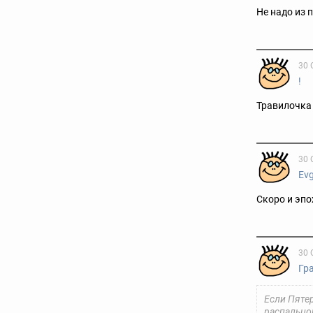
Не надо из 
30 
!
Травилочка
30 
Evg
Скоро и эпо
30 
Гр
Если Пятер
распальцо