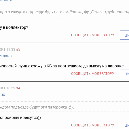
оро в каждом подъезде будут эти пятёрочка, фу. Даже в трубопрово
)
у в коллектор?
СООБЩИТЬ МОДЕРАТОРУ
Ц
ОКТ 19:33
#5
етлана
 новостей, лучше схожу в КБ за портвешком, да вмажу на лавочке .
СООБЩИТЬ МОДЕРАТОРУ
Ц
ОКТ 18:59
#4
чно
ждом подъезде будут эти пятёрочка, фу.
бопроводы врежутся))
СООБЩИТЬ МОДЕРАТОРУ
Ц