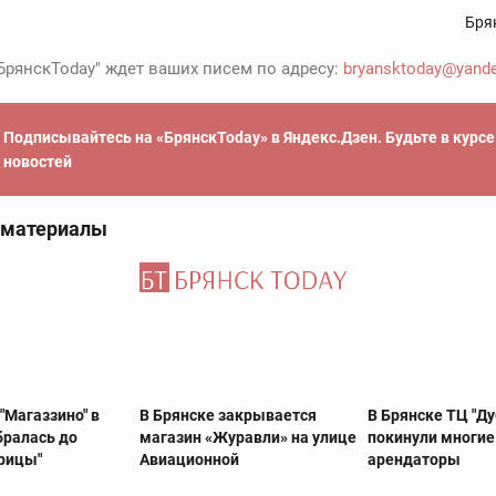
Бря
БрянскToday" ждет ваших писем по адресу:
bryansktoday@yande
Подписывайтесь на «БрянскToday» в Яндекс.Дзен. Будьте в курс
новостей
 материалы
"Магаззино" в
В Брянске закрывается
В Брянске ТЦ "Ду
бралась до
магазин «Журавли» на улице
покинули многие
орицы"
Авиационной
арендаторы