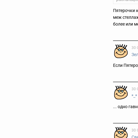
Пятерочки 
меж стеллаж
более или м
30 
Зе
Если Пятеро
30 
*_*
... одно гав
30 
Св