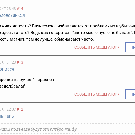
ОКТ 23:43
#14
рдовский С.Л.
важная новость? Бизнесмены избавляются от проблемных и убыто
 здесь такого? Ведь как говорится - "свято место пусто не бывает".
 есть Магнит, там не лучше, обманывают часто.
СООБЩИТЬ МОДЕРАТОРУ
Ц
ОКТ 01:23
#13
рт Вася
ерочка выручает" нараспев
задолбаала!"
СООБЩИТЬ МОДЕРАТОРУ
Ц
ОКТ 22:07
#12
чь папы
ждом подъезде будут эти пятёрочка, фу.