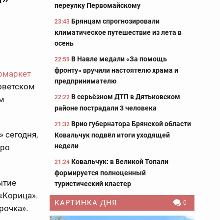
переулку Первомайскому
Брянцам спрогнозировали
23:43
климатическое путешествие из лета в
осень
В Навле медали «За помощь
22:59
фронту» вручили настоятелю храма и
рмаркет
предпринимателю
оветском
В серьёзном ДТП в Дятьковском
22:22
м
районе пострадали 3 человека
Врио губернатора Брянской области
21:32
 сегодня,
Ковальчук подвёл итоги уходящей
недели
оро
Ковальчук: в Великой Топали
21:24
формируется полноценный
ытие
туристический кластер
«Корица».
КАРТИНКА ДНЯ
0
рочка».