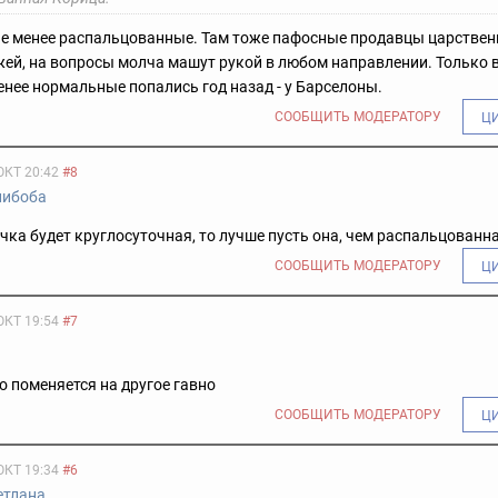
не менее распальцованные. Там тоже пафосные продавцы царствен
ей, на вопросы молча машут рукой в любом направлении. Только 
енее нормальные попались год назад - у Барселоны.
СООБЩИТЬ МОДЕРАТОРУ
Ц
ОКТ 20:42
#8
либоба
чка будет круглосуточная, то лучше пусть она, чем распальцованн
СООБЩИТЬ МОДЕРАТОРУ
Ц
ОКТ 19:54
#7
но поменяется на другое гавно
СООБЩИТЬ МОДЕРАТОРУ
Ц
ОКТ 19:34
#6
eтлaна