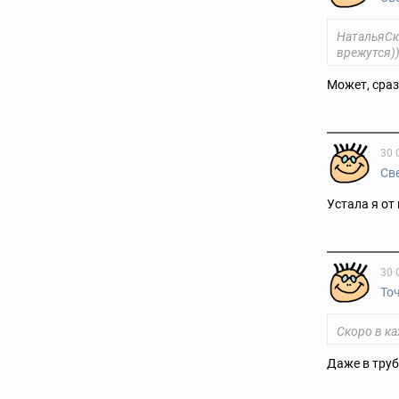
НатальяСк
врежутся)
Может, сраз
30 
Св
Устала я от
30 
То
Скоро в ка
Даже в тру