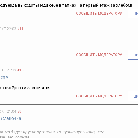
подъезда выходить! Иди себе в тапках на первый этаж за хлебом!
СООБЩИТЬ МОДЕРАТОРУ
Ц
ОКТ 22:03
#11
СООБЩИТЬ МОДЕРАТОРУ
Ц
ОКТ 21:13
#10
eniy
ха пятёрочки закончится
СООБЩИТЬ МОДЕРАТОРУ
Ц
ОКТ 21:04
#9
ажданочка
очка будет круглосуточная, то лучше пусть она, чем
ванная Корица.