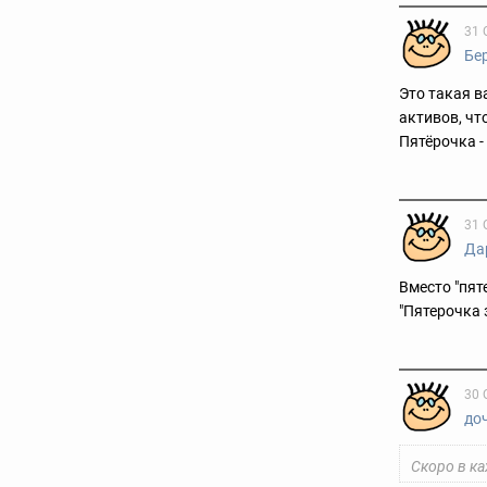
31 
Бе
Это такая 
активов, что
Пятёрочка -
31 
Да
Вместо "пят
"Пятерочка 
30 
до
Скоро в ка