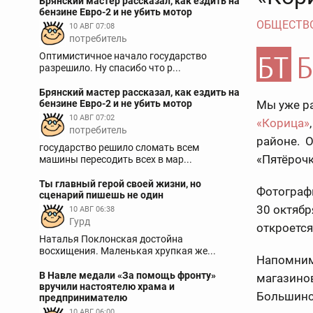
Брянский мастер рассказал, как ездить на
бензине Евро-2 и не убить мотор
ОБЩЕСТВ
10 АВГ 07:08
потребитель
Оптимистичное начало государство
разрешило. Ну спасибо что р...
Брянский мастер рассказал, как ездить на
бензине Евро-2 и не убить мотор
Мы уже ра
10 АВГ 07:02
«Корица»
потребитель
районе. 
государство решило сломать всем
«Пятёрочк
машины пересодить всех в мар...
Ты главный герой своей жизни, но
Фотограф
сценарий пишешь не один
30 октябр
10 АВГ 06:38
Гурд
откроется
Наталья Поклонская достойна
восхищения. Маленькая хрупкая же...
Напомним,
В Навле медали «За помощь фронту»
магазинов
вручили настоятелю храма и
Большинс
предпринимателю
10 АВГ 06:00