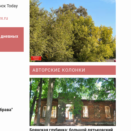
нск Today
x.ru
е дневных
АВТОРСКИЕ КОЛОНКИ
брава"
Брянская глубинка: большой дятьковский