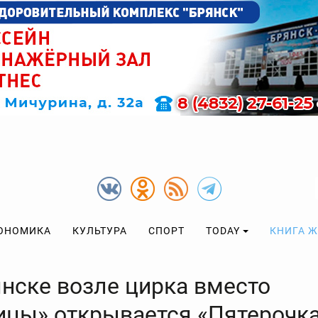
ОНОМИКА
КУЛЬТУРА
СПОРТ
TODAY
КНИГА 
янске возле цирка вместо
ицы» открывается «Пятерочк