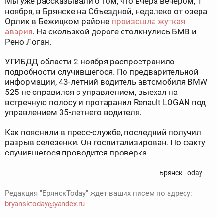
Мы уже рассказывали о том, что вчера вечером, 1
ноября, в Брянске на Объездной, недалеко от озера
Орлик в Бежицком районе
произошла жуткая
авария
. На скользкой дороге столкнулись БМВ и
Рено Логан.
УГИБДД области 2 ноября распространило
подробности случившегося. По предварительной
информации, 43-летний водитель автомобиля BMW
525 не справился с управлением, выехал на
встречную полосу и протаранил Renault LОGАN под
управлением 35-летнего водителя.
Как пояснили в пресс-службе, последний получил
разрыв селезенки. Он госпитализирован. По факту
случившегося проводится проверка.
Брянск Today
Редакция "БрянскToday" ждет ваших писем по адресу:
bryansktoday@yandex.ru