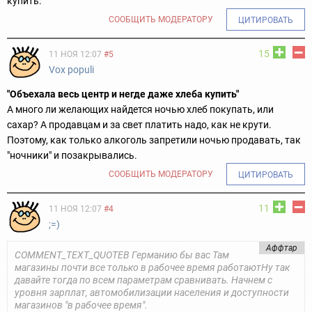
купить.
СООБЩИТЬ МОДЕРАТОРУ
ЦИТИРОВАТЬ
15
11 НОЯ 12:07
#5
Vox populi
"Объехала весь центр и негде даже хлеба купить"
А много ли желающих найдется ночью хлеб покупать, или
сахар? А продавцам и за свет платить надо, как не крути.
Поэтому, как только алкоголь запретили ночью продавать, так
"ночники" и позакрывались.
СООБЩИТЬ МОДЕРАТОРУ
ЦИТИРОВАТЬ
11
11 НОЯ 12:07
#4
;=)
Аффтар
COMMENT_TEXT_QUOTEВ Германию бы вас Там
магазины почти все только в рабочее время работаютНу так
давайте тогда по всем параметрам сравнивать. Начнем с
уровня зарплат, автомобилизации населения и доступности
магазинов "в рабочее время".