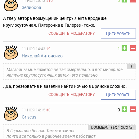
3
11 НОЯ 20:13
#10
Зелибоба
А где у автора возмущений центр? Лента вроде же
круглосуточная. Пятерочка в Галерее - тоже.
СООБЩИТЬ МОДЕРАТОРУ
ЦИТИРОВАТЬ
1
11 НОЯ 14:43
#9
Николай Антоненко
1
Магазины мне кажется не так смертельно, а вот мизерное
наличие круглосуточных аптек - это печально.
. Да, презерватив и вазелин найти ночью в Брянске сложно .
СООБЩИТЬ МОДЕРАТОРУ
ЦИТИРОВАТЬ
0
11 НОЯ 14:15
#8
Griseus
COMMENT_TEXT_QUOTE
В Германию бы вас Там магазины
почти все только в рабочее время работают