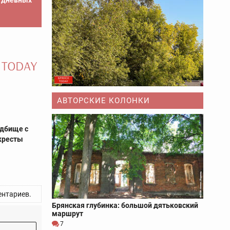
е дневных
АВТОРСКИЕ КОЛОНКИ
адбище с
кресты
нтариев.
Брянская глубинка: большой дятьковский
маршрут
7