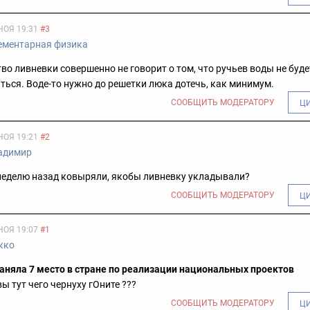
НОЯ 19:31
#3
ементарная физика
во ливневки совершенно не говорит о том, что ручьев воды не буд
ься. Воде-то нужно до решетки люка дотечь, как минимум.
СООБЩИТЬ МОДЕРАТОРУ
Ц
НОЯ 19:21
#2
адимир
 неделю назад ковыряли, якобы ливневку укладывали?
СООБЩИТЬ МОДЕРАТОРУ
Ц
НОЯ 19:07
#1
кко
аняла 7 место в стране по реализации национальных проектов
 вы тут чего чернуху гОните ???
СООБЩИТЬ МОДЕРАТОРУ
Ц