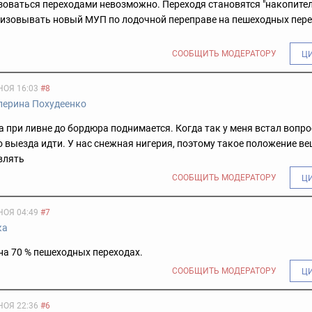
оваться переходами невозможно. Переходя становятся "накопите
низовывать новый МУП по лодочной переправе на пешеходных пер
СООБЩИТЬ МОДЕРАТОРУ
Ц
НОЯ 16:03
#8
лерина Похудеенко
а при ливне до бордюра поднимается. Когда так у меня встал вопро
 выезда идти. У нас снежная нигерия, поэтому такое положение ве
влять
СООБЩИТЬ МОДЕРАТОРУ
Ц
НОЯ 04:49
#7
ка
на 70 % пешеходных переходах.
СООБЩИТЬ МОДЕРАТОРУ
Ц
НОЯ 22:36
#6