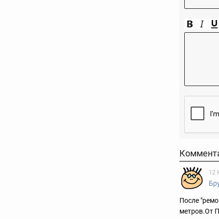
Коммент
12 
Бр
После "ремо
метров.От П