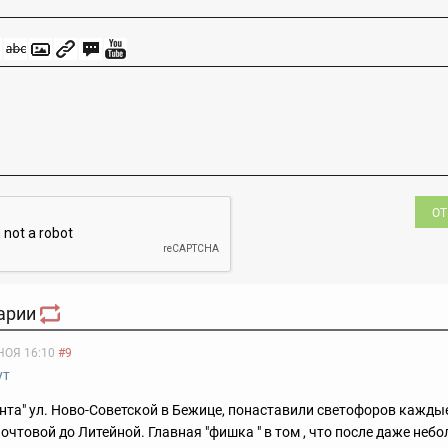
ОТ
арии
НОЯ 16:10
#9
ут
нта" ул. Ново-Советской в Бежице, понаставили светофоров кажды
очтовой до Литейной. Главная "фишка " в том , что после даже неб