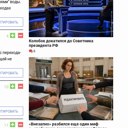
лями" воды.
еходах
ИТИРОВАТЬ
4
Колобок докатился до Советника
президента РФ
6
с перехода-
щей не
ИТИРОВАТЬ
10
ИТИРОВАТЬ
«Внезапно» разбился еще один миф
11