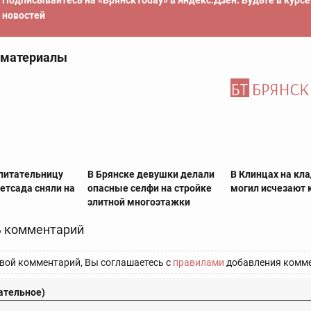
Подписывайтесь на «БрянскToday» в Яндекс.Дзен. Будьте в курс
новостей
 материалы
питательницу
В Брянске девушки делали
В Клинцах на кл
етсада сняли на
опасные селфи на стройке
могил исчезают 
элитной многоэтажки
 комментарий
вой комментарий, Вы соглашаетесь с
правилами
добавления комме
ательное)