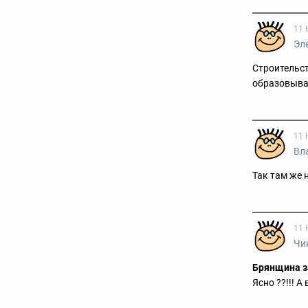
11 
Эл
Строительст
образовыват
11 
Вл
Так там же
11 
Чи
Брянщина з
Ясно ??!!! А