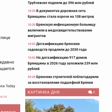
Трубчевске подняли до 396 млн рублей
В документах дорожная сеть
10:29
Брянщины стала короче на 108 метров
Брянскую инфекционную больницу
10:20
включили в медосвидетельствование
мигрантов
улице
Догазификацию брянских
10:05
садоводств продлили до 2030 года
На догазификацию 917 домов
10:02
Недавно
Брянщины в 2026 году заложили 239 млн
ущается
рублей
Брянских строителей поблагодарили
09:45
за восстановление подшефной Брянки
нск Today
КАРТИНКА ДНЯ
0
x.ru