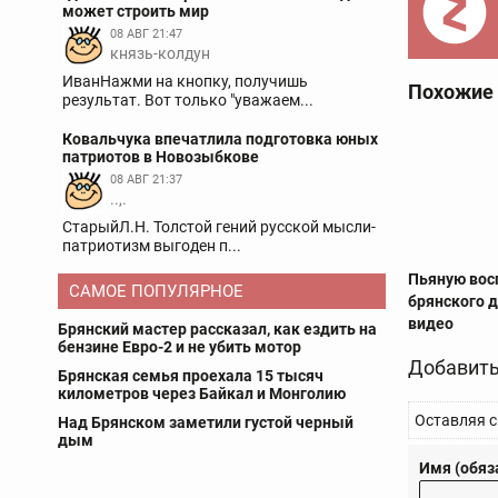
может строить мир
08 АВГ 21:47
князь-колдун
ИванНажми на кнопку, получишь
Похожие
результат. Вот только "уважаем...
Ковальчука впечатлила подготовка юных
патриотов в Новозыбкове
08 АВГ 21:37
..,.
СтарыйЛ.Н. Толстой гений русской мысли-
патриотизм выгоден п...
Пьяную вос
САМОЕ ПОПУЛЯРНОЕ
брянского д
видео
Брянский мастер рассказал, как ездить на
бензине Евро-2 и не убить мотор
Добавить
Брянская семья проехала 15 тысяч
километров через Байкал и Монголию
Оставляя с
Над Брянском заметили густой черный
дым
Имя (обяз