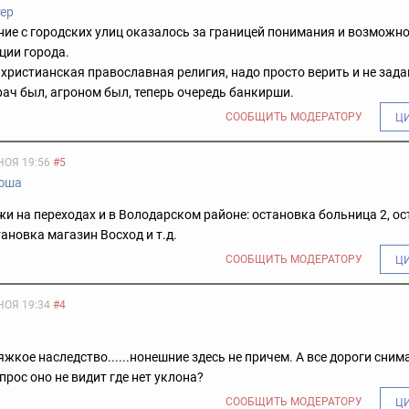
тер
ие с городских улиц оказалось за границей понимания и возможн
ции города.
 христианская православная религия, надо просто верить и не зад
рач был, агроном был, теперь очередь банкирши.
СООБЩИТЬ МОДЕРАТОРУ
Ц
НОЯ 19:56
#5
юша
жи на переходах и в Володарском районе: остановка больница 2, ос
тановка магазин Восход и т.д.
СООБЩИТЬ МОДЕРАТОРУ
Ц
НОЯ 19:34
#4
тяжкое наследство......нонешние здесь не причем. А все дороги сним
прос оно не видит где нет уклона?
СООБЩИТЬ МОДЕРАТОРУ
Ц