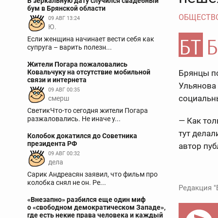
В зеркальную дату случился свадебный
бум в Брянской области
ОБЩЕСТВ
09 АВГ 13:24
Ю.
Если женщина начинает вести себя как
супруга – варить полезн...
Жители Погара пожаловались
Ковальчуку на отсутствие мобильной
Брянцы п
связи и интернета
Ульянова
09 АВГ 00:35
социальны
смерш
СветикЧто-то сегодня жители Погара
разжаловались. Не иначе у...
— Как тол
тут делал
Колобок докатился до Советника
президента РФ
автор пуб
09 АВГ 00:32
дела
Сарик Андреасян заявил, что фильм про
колобка снял не он. Ре...
Редакция "
«Внезапно» разбился еще один миф
о «свободном демократическом Западе»,
где есть некие права человека и каждый