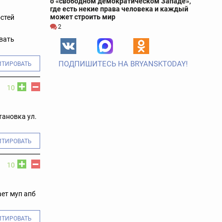
о «свободном демократическом Западе»,
где есть некие права человека и каждый
может строить мир
остей
2
авать
ПОДПИШИТЕСЬ НА BRYANSKTODAY!
ИТИРОВАТЬ
10
тановка ул.
ИТИРОВАТЬ
10
ает муп апб
ИТИРОВАТЬ