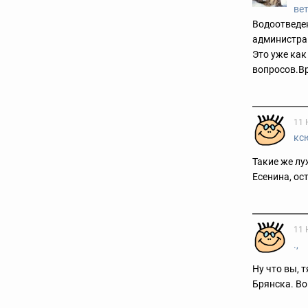
ве
Водоотведен
администра
Это уже как
вопросов.
В
11 
кс
Такие же лу
Есенина, ос
11 
.,
Ну что вы, 
Брянска. Во