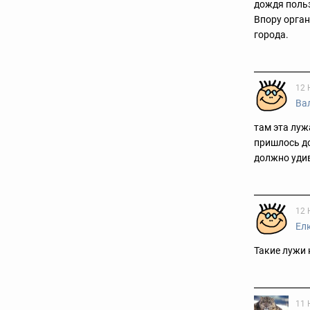
дождя польз
Впору орга
города.
12 
Ва
там эта луж
пришлось до
должно уди
12 
Ел
Такие лужи 
11 