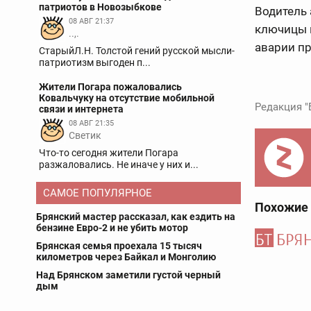
патриотов в Новозыбкове
Водитель
08 АВГ 21:37
ключицы и
..,.
аварии пр
СтарыйЛ.Н. Толстой гений русской мысли-
патриотизм выгоден п...
Жители Погара пожаловались
Ковальчуку на отсутствие мобильной
Редакция "
связи и интернета
08 АВГ 21:35
Светик
Что-то сегодня жители Погара
разжаловались. Не иначе у них и...
САМОЕ ПОПУЛЯРНОЕ
Похожие
Брянский мастер рассказал, как ездить на
бензине Евро-2 и не убить мотор
Брянская семья проехала 15 тысяч
километров через Байкал и Монголию
Над Брянском заметили густой черный
дым