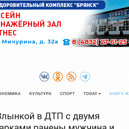
ОНОМИКА
КУЛЬТУРА
СПОРТ
TODAY
КНИГА 
Злынкой в ДТП с двумя
арками ранены мужчина и