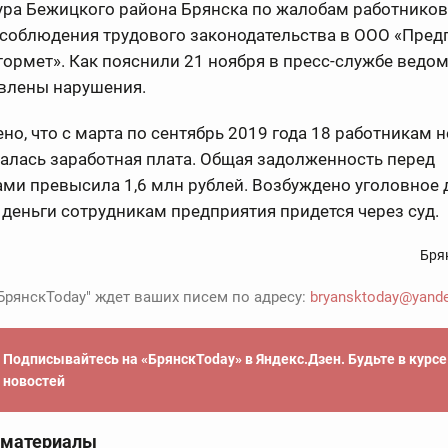
ура Бежицкого района Брянска по жалобам работников
 соблюдения трудового законодательства в ООО «Пред
ормет». Как пояснили 21 ноября в пресс-службе ведом
влены нарушения.
но, что с марта по сентябрь 2019 года 18 работникам н
алась заработная плата. Общая задолженность перед
ми превысила 1,6 млн рублей. Возбуждено уголовное 
деньги сотрудникам предприятия придется через суд.
Бря
БрянскToday" ждет ваших писем по адресу:
bryansktoday@yande
Подписывайтесь на «БрянскToday» в Яндекс.Дзен. Будьте в курс
новостей
 материалы