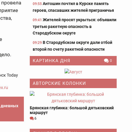
 провела
Антошин почтил в Курске память
09:55
приятие
героев, спасавших жителей приграничья
ства,
Жителей просят укрыться: объявили
09:41
третью ракетную опасность в
Стародубском округе
е
В Стародубском округе дали отбой
09:29
второй по счету ракетной опасности
дело.
КАРТИНКА ДНЯ
0
нск Today
АВТОРСКИЕ КОЛОНКИ
x.ru
е дневных
Брянская глубинка: большой дятьковский
маршрут
6