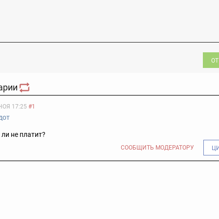
ОТ
арии
НОЯ 17:25
#1
дот
 ли не платит?
СООБЩИТЬ МОДЕРАТОРУ
Ц