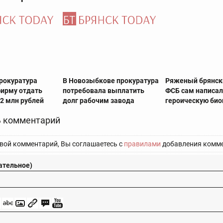
прокуратура
В Новозыбкове прокуратура
Ряженый брянск
фирму отдать
потребовала выплатить
ФСБ сам написа
2 млн рублей
долг рабочим завода
героическую би
 комментарий
вой комментарий, Вы соглашаетесь с
правилами
добавления комме
ательное)