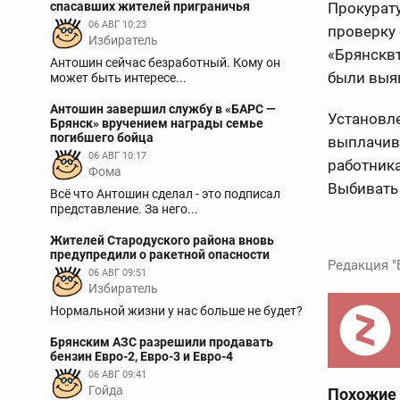
спасавших жителей приграничья
Прокурат
06 АВГ 10:23
проверку
Избиратель
«Брянсквт
Антошин сейчас безработный. Кому он
были выя
может быть интересе...
Антошин завершил службу в «БАРС —
Установле
Брянск» вручением награды семье
погибшего бойца
выплачив
06 АВГ 10:17
работника
Фома
Выбивать 
Всё что Антошин сделал - это подписал
представление. За него...
Жителей Стародуского района вновь
предупредили о ракетной опасности
Редакция "
06 АВГ 09:51
Избиратель
Нормальной жизни у нас больше не будет?
Брянским АЗС разрешили продавать
бензин Евро-2, Евро-3 и Евро-4
06 АВГ 09:41
Гойда
Похожие