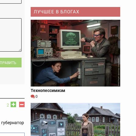
ЛУЧШЕЕ В БЛОГАХ
ПРАВИТЬ
Технопессимизм
0
2
й губернатор