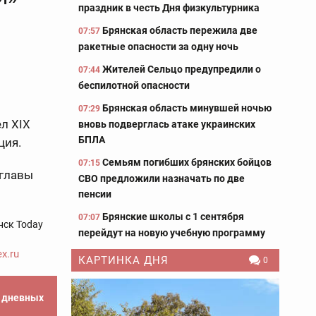
праздник в честь Дня физкультурника
Брянская область пережила две
07:57
ракетные опасности за одну ночь
Жителей Сельцо предупредили о
07:44
беспилотной опасности
Брянская область минувшей ночью
07:29
л XIX
вновь подверглась атаке украинских
БПЛА
ция.
Семьям погибших брянских бойцов
07:15
 главы
СВО предложили назначать по две
пенсии
Брянские школы с 1 сентября
07:07
нск Today
перейдут на новую учебную программу
x.ru
КАРТИНКА ДНЯ
0
е дневных