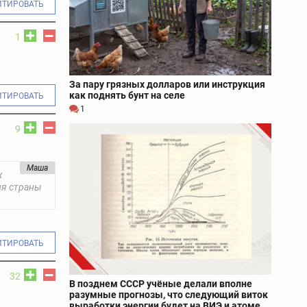
ИТИРОВАТЬ
1
За пару грязных долларов или инструкция
как поднять бунт на селе
ИТИРОВАТЬ
1
9
Маша
ж
ля страны
ИТИРОВАТЬ
32
В позднем СССР учёные делали вполне
разумные прогнозы, что следующий виток
выработки энергии будет на ВИЭ и атоме