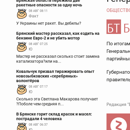
Брянская область пережила две
ракетные опасности за одну ночь
ОБЩЕСТВ
08 АВГ 08:11
Факт
У Украины нет ракет. Вы дебилы?
Брянский мастер рассказал, как ездить на
бензине Евро-2 и не убить мотор
По итогам
08 АВГ 07:25
Ю
Генеральн
Мастер не рассказал сколько стоит замена
партийный
катализатора?или на...
Ковальчук призвал тиражировать опыт
Губернато
новозыбковских «серебряных»
правител
волонтёров
08 АВГ 07:17
Ю
Сколько эта Светлана Макарова получает
?Поболе чем средняя п...
Редакция "
В Брянске горит склад красок и масел:
пострадали 4 человека
08 АВГ 06:37
Ю