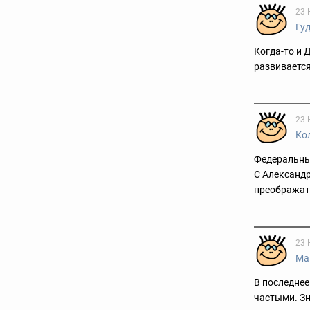
23 
Гу
Когда-то и 
развивается
23 
Ко
Федеральные
С Александр
преображать
23 
Ма
В последнее
частыми. Зн