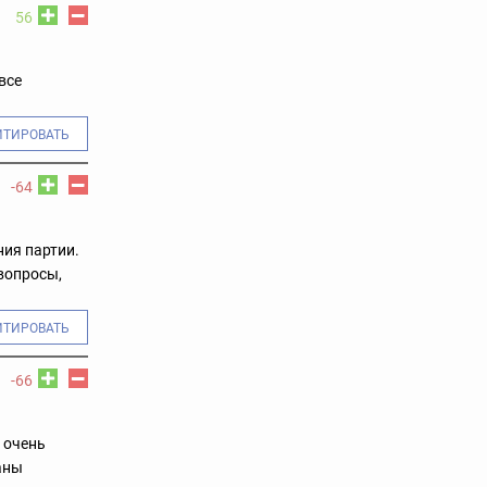
56
все
ИТИРОВАТЬ
-64
ния партии.
вопросы,
ИТИРОВАТЬ
-66
 очень
аны