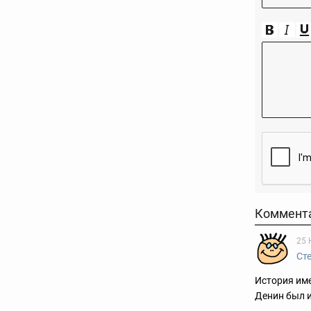
Коммент
25 
Ст
История име
Денин был и