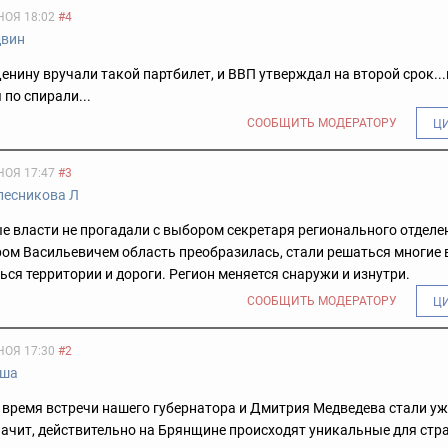
НОЯ 18:02
#4
двин
Денину вручали такой партбилет, и ВВП утверждал на второй срок...
 по спирали...
СООБЩИТЬ МОДЕРАТОРУ
Ц
НОЯ 17:47
#3
лесникова Л
 власти не прогадали с выбором секретаря регионального отделе
ом Васильевичем область преобразилась, стали решаться многие 
ся территории и дороги. Регион меняется снаружи и изнутри.
СООБЩИТЬ МОДЕРАТОРУ
Ц
НОЯ 17:30
#2
ша
 время встречи нашего губернатора и Дмитрия Медведева стали уж
ачит, действительно на Брянщине происходят уникальные для стр