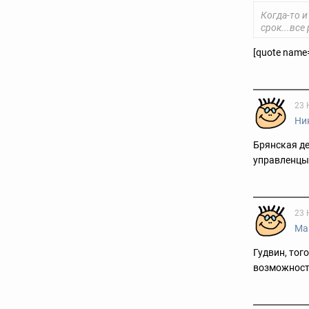
Когда-то и
срок...все
[quote name
23 
Ни
Брянская де
управленцы,
23 
Ма
Гудвин, тог
возможность