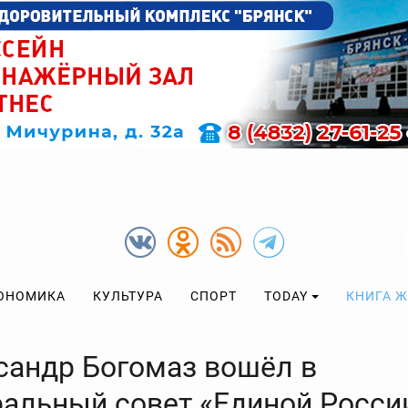
ОНОМИКА
КУЛЬТУРА
СПОРТ
TODAY
КНИГА 
сандр Богомаз вошёл в
ральный совет «Единой Росси