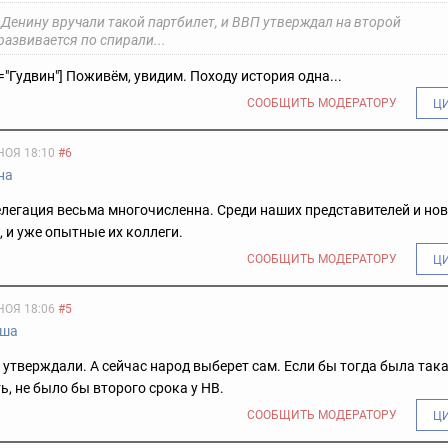
 Денину вручали такой партбилет, и ВВП утверждал на второй
 развивается по спирали...
="Гудвин"] Поживём, увидим. Походу история одна...
СООБЩИТЬ МОДЕРАТОРУ
Ц
НОЯ 18:10
#6
на
легация весьма многочисленна. Среди наших представителей и но
 и уже опытные их коллеги.
СООБЩИТЬ МОДЕРАТОРУ
Ц
НОЯ 18:06
#5
ша
о утверждали. А сейчас народ выберет сам. Если бы тогда была так
, не было бы второго срока у НВ.
СООБЩИТЬ МОДЕРАТОРУ
Ц