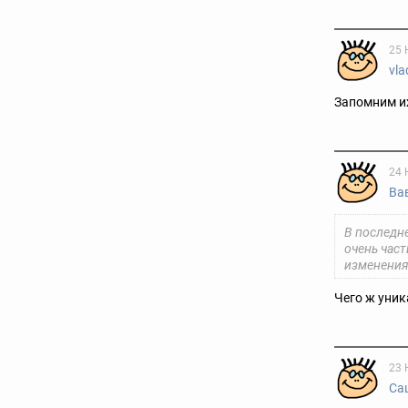
25 
vla
Запомним их
24 
Ва
В последн
очень час
изменения
Чего ж уни
23 
Са