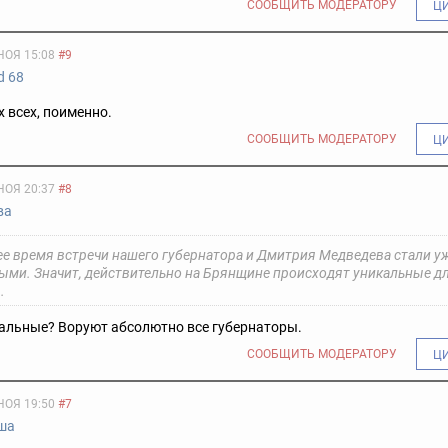
СООБЩИТЬ МОДЕРАТОРУ
Ц
НОЯ 15:08
#9
d 68
 всех, поименно.
СООБЩИТЬ МОДЕРАТОРУ
Ц
НОЯ 20:37
#8
ва
ее время встречи нашего губернатора и Дмитрия Медведева стали у
тыми. Значит, действительно на Брянщине происходят уникальные д
.
кальные? Воруют абсолютно все губернаторы.
СООБЩИТЬ МОДЕРАТОРУ
Ц
НОЯ 19:50
#7
ша