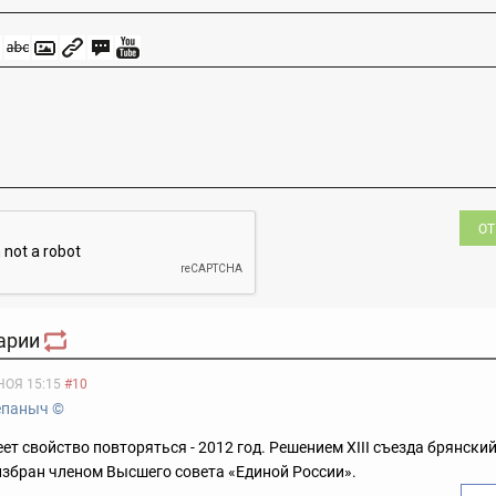
ОТ
арии
НОЯ 15:15
#10
епаныч ©
ет свойство повторяться - 2012 год. Решением XIII съезда брянски
збран членом Высшего совета «Единой России».