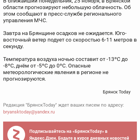
В ближайший понедельник, 25 ноября, в Брянской
области прогнозируют небольшую облачность. Об
этом сообщают в пресс-службе регионального
управления МЧС.
Завтра на Брянщине осадков не ожидается. Юго-
восточный ветер подует со скоростью 6-11 метров в
секунду.
Температура воздуха ночью составит от -13ºC до
-8ºC, днём от -5ºC до 0ºC. Опасные
метеорологические явления в регионе не
прогнозируются.
Брянск Today
Редакция "БрянскToday" ждет ваших писем по адресу:
bryansktoday@yandex.ru
Подписывайтесь на «БрянскToday» в
Яндекс.Дзен. Будьте в курсе дневных новостей