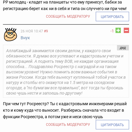
РР молодец - кладет на планшеты что ему принесут, бабки за
регистрацию берет как ни в себя и типа он случчего ни при чем!
СООБЩИТЬ МОДЕРАТОРУ
ЦИТИРОВАТЬ
-1
26 НОЯ 10:47
#9
Внук
дед
АллаКаждый занимается своим делом, у каждого свои
обязанности. Я думаю все успевают и кадастровым учетом и
регистрацией. А поднять тему ВОВ, не каждая организация
способна... Поздравляю Росреестр с наградой и на таком
высоком уровне! Нужно помнить всем важные события в
жизни России. Когда тебе вынесут купленный тобой участок в
натуру и столбы его окажутся на 1.5 метра на соседском
огороде, а "по бумагам все правильно", вот тогда ты бросишь
свою чушь нести и запоешь по-другому!
При чем тут Росреестр? Ты с кадастровыми инженерами решай
кто и кому куда что выносит. Разберись сначала что входит в
функции Росреестра, а потом уже и неси свою чушь
СООБЩИТЬ МОДЕРАТОРУ
ЦИТИРОВАТЬ