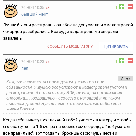
1
26 НОЯ 10:35
#8
бывший мент
Лучше бы они реестровых ошибок не допускали и с кадастровой
чехардой разобрались. Все суды кадастровыми спорами
завалены
СООБЩИТЬ МОДЕРАТОРУ
ЦИТИРОВАТЬ
1
26 НОЯ 10:23
#7
дед
Алла
Каждый занимается своим делом, у каждого свои
обязанности. Я думаю все успевают и кадастровым учетом и
регистрацией. А поднять тему ВОВ, не каждая организация
способна... Поздравляю Росреестр с наградой и на таком
высоком уровне! Нужно помнить всем важные события в
жизни России.
Когда тебе вынесут купленный тобой участок в натуру и столбы
его окажутся на 1.5 метра на соседском огороде, а "по бумагам
все правильно", вот тогда ты бросишь свою чушь нести и