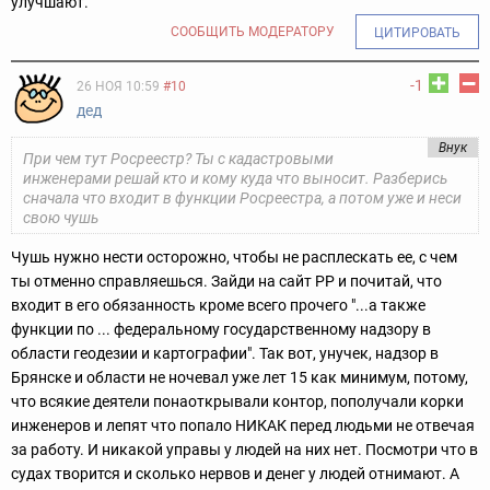
улучшают.
СООБЩИТЬ МОДЕРАТОРУ
ЦИТИРОВАТЬ
-1
26 НОЯ 10:59
#10
дед
Внук
При чем тут Росреестр? Ты с кадастровыми
инженерами решай кто и кому куда что выносит. Разберись
сначала что входит в функции Росреестра, а потом уже и неси
свою чушь
Чушь нужно нести осторожно, чтобы не расплескать ее, с чем
ты отменно справляешься. Зайди на сайт РР и почитай, что
входит в его обязанность кроме всего прочего "...а также
функции по ... федеральному государственному надзору в
области геодезии и картографии". Так вот, унучек, надзор в
Брянске и области не ночевал уже лет 15 как минимум, потому,
что всякие деятели понаоткрывали контор, пополучали корки
инженеров и лепят что попало НИКАК перед людьми не отвечая
за работу. И никакой управы у людей на них нет. Посмотри что в
судах творится и сколько нервов и денег у людей отнимают. А