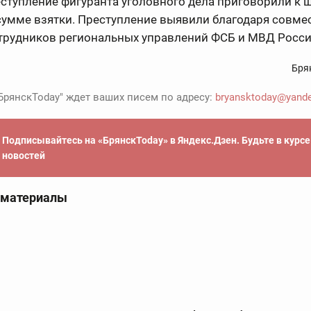
еступление фигуранта уголовного дела приговорили к ш
сумме взятки. Преступление выявили благодаря совме
отрудников региональных управлений ФСБ и МВД Росс
Бря
БрянскToday" ждет ваших писем по адресу:
bryansktoday@yande
Подписывайтесь на «БрянскToday» в Яндекс.Дзен. Будьте в курс
новостей
 материалы