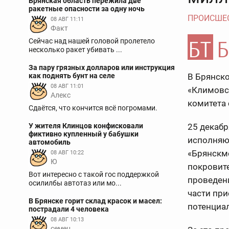
Брянская область пережила две
ракетные опасности за одну ночь
ПРОИСШЕ
08 АВГ 11:11
Факт
Сейчас над нашей головой пролетело
несколько ракет убивать ...
За пару грязных долларов или инструкция
как поднять бунт на селе
В Брянско
08 АВГ 11:01
«Климовс
Aлекс
комитета 
Сдаётся, что кончится всё погромами.
У жителя Клинцов конфисковали
25 декабр
фиктивно купленный у бабушки
исполняю
автомобиль
«Брянскме
08 АВГ 10:22
Ю
покровите
Вот интересно с такой гос поддержкой
проведен
осилилбы автотаз или мо...
части пр
В Брянске горит склад красок и масел:
потенциа
пострадали 4 человека
08 АВГ 10:13
семен