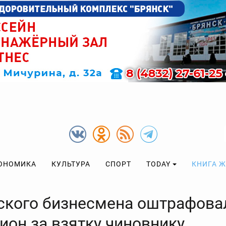
ОНОМИКА
КУЛЬТУРА
СПОРТ
TODAY
КНИГА 
ского бизнесмена оштрафова
ион за взятку чиновнику