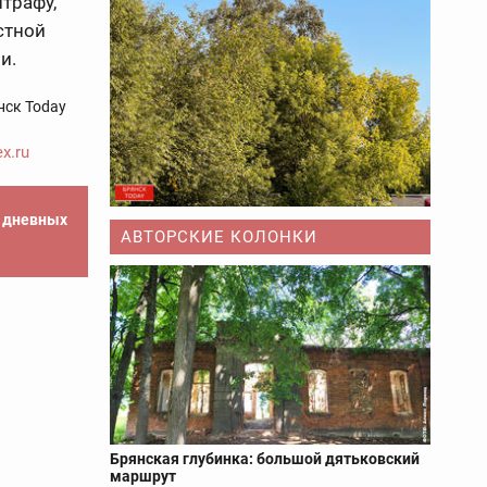
трафу,
стной
ии.
нск Today
x.ru
е дневных
АВТОРСКИЕ КОЛОНКИ
Брянская глубинка: большой дятьковский
маршрут