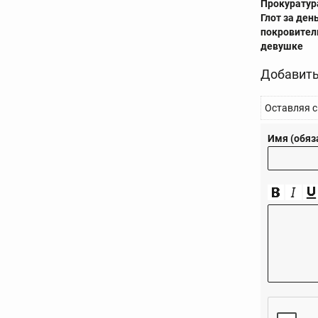
Прокуратур
Глот за ден
покровител
девушке
Добавить
Оставляя с
Имя (обяз