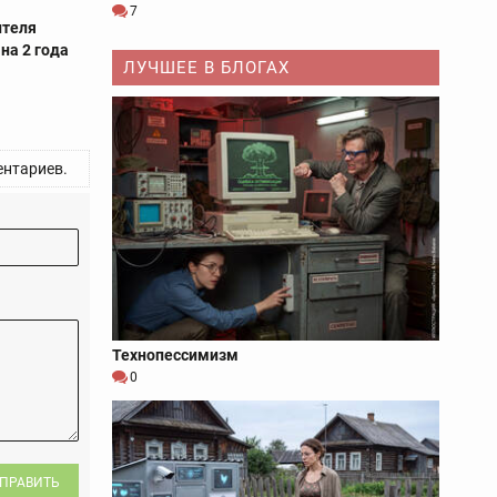
7
ителя
на 2 года
ЛУЧШЕЕ В БЛОГАХ
нтариев.
Технопессимизм
0
ПРАВИТЬ