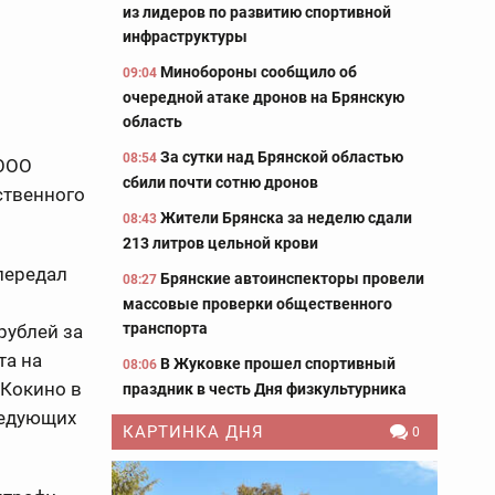
из лидеров по развитию спортивной
инфраструктуры
Минобороны сообщило об
09:04
очередной атаке дронов на Брянскую
область
За сутки над Брянской областью
08:54
 ООО
сбили почти сотню дронов
ственного
Жители Брянска за неделю сдали
08:43
213 литров цельной крови
передал
Брянские автоинспекторы провели
08:27
массовые проверки общественного
транспорта
рублей за
та на
В Жуковке прошел спортивный
08:06
 Кокино в
праздник в честь Дня физкультурника
ледующих
КАРТИНКА ДНЯ
0