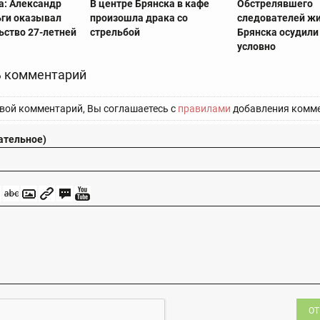
а: Александр
В центре Брянска в кафе
Обстрелявшего
ьги оказывал
произошла драка со
следователей ж
ьство 27-летней
стрельбой
Брянска осудили 
условно
 комментарий
вой комментарий, Вы соглашаетесь с
правилами
добавления комме
ательное)
ОТ