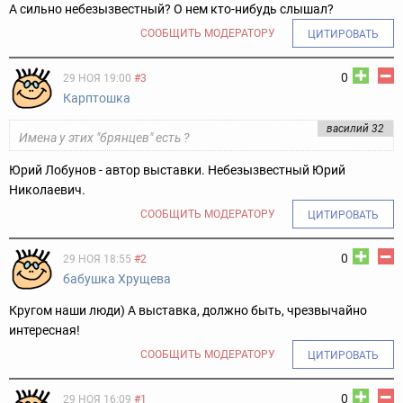
А сильно небезызвестный? О нем кто-нибудь слышал?
СООБЩИТЬ МОДЕРАТОРУ
ЦИТИРОВАТЬ
0
29 НОЯ 19:00
#3
Карптошка
василий 32
Имена у этих "брянцев" есть ?
Юрий Лобунов - автор выставки. Небезызвестный Юрий
Николаевич.
СООБЩИТЬ МОДЕРАТОРУ
ЦИТИРОВАТЬ
0
29 НОЯ 18:55
#2
бабушка Хрущева
Кругом наши люди) А выставка, должно быть, чрезвычайно
интересная!
СООБЩИТЬ МОДЕРАТОРУ
ЦИТИРОВАТЬ
0
29 НОЯ 16:09
#1