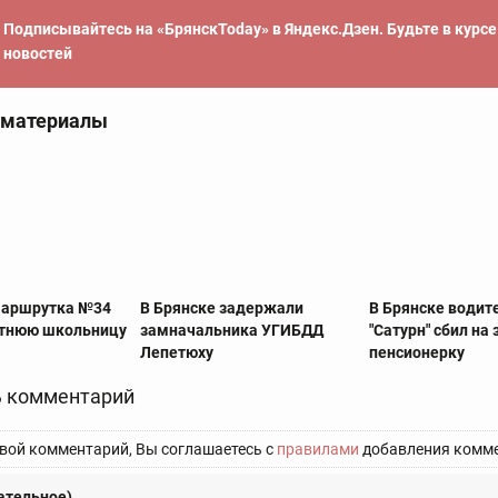
Подписывайтесь на «БрянскToday» в Яндекс.Дзен. Будьте в курс
новостей
 материалы
маршрутка №34
В Брянске задержали
В Брянске водит
етнюю школьницу
замначальника УГИБДД
"Сатурн" сбил на
Лепетюху
пенсионерку
 комментарий
вой комментарий, Вы соглашаетесь с
правилами
добавления комме
ательное)