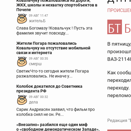
Ковальчуку пожаловались на дороги,
ЖКХ, школы и нехватку спортобъектов в
Почепе
ПРОИСШЕ
09 АВГ 11:47
жительБ
Слава Богомазу !Ковальчук ! Пусть эта
фамилия звучит повсюду...
Жители Погара пожаловались
В пятницу
Ковальчуку на отсутствие мобильной
произошло
связи и интернета
ВАЗ-2114
09 АВГ 00:35
смерш
СветикЧто-то сегодня жители Погара
Как сооб
разжаловались. Не иначе у...
переходи
Колобок докатился до Советника
переходу.
президента РФ
переломом
09 АВГ 00:32
дела
Сарик Андреасян заявил, что фильм про
колобка снял не он. Ре...
Редакция "
«Внезапно» разбился еще один миф
о «свободном демократическом Западе»,