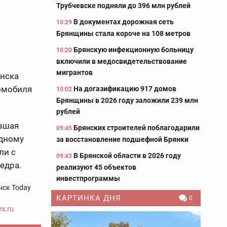
Трубчевске подняли до 396 млн рублей
В документах дорожная сеть
10:29
Брянщины стала короче на 108 метров
Брянскую инфекционную больницу
10:20
включили в медосвидетельствование
мигрантов
янска
томобиля
На догазификацию 917 домов
10:02
Брянщины в 2026 году заложили 239 млн
рублей
авшая
Брянских строителей поблагодарили
09:45
одному
за восстановление подшефной Брянки
ли с
В Брянской области в 2026 году
09:43
едра.
реализуют 45 объектов
инвестпрограммы
нск Today
КАРТИНКА ДНЯ
0
x.ru