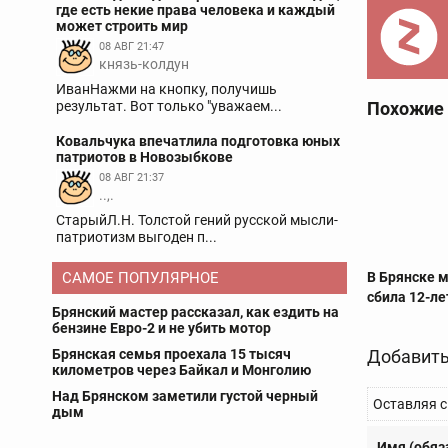
где есть некие права человека и каждый
может строить мир
08 АВГ 21:47
князь-колдун
ИванНажми на кнопку, получишь
результат. Вот только "уважаем...
Похожие
Ковальчука впечатлила подготовка юных
патриотов в Новозыбкове
08 АВГ 21:37
..,.
СтарыйЛ.Н. Толстой гений русской мысли-
патриотизм выгоден п...
В Брянске 
САМОЕ ПОПУЛЯРНОЕ
сбила 12-л
Брянский мастер рассказал, как ездить на
бензине Евро-2 и не убить мотор
Добавить
Брянская семья проехала 15 тысяч
километров через Байкал и Монголию
Над Брянском заметили густой черный
Оставляя с
дым
Имя (обяз