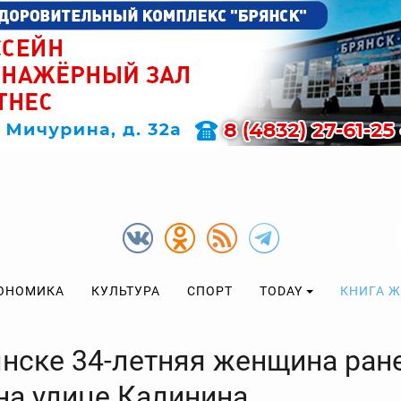
ОНОМИКА
КУЛЬТУРА
СПОРТ
TODAY
КНИГА 
янске 34-летняя женщина ран
на улице Калинина