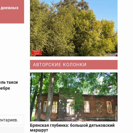
е дневных
АВТОРСКИЕ КОЛОНКИ
ель такси
 зебре
нтариев.
Брянская глубинка: большой дятьковский
маршрут