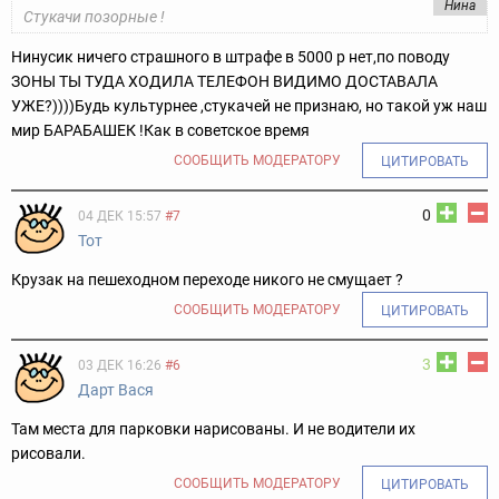
Нина
Стукачи позорные !
Нинусик ничего страшного в штрафе в 5000 р нет,по поводу
ЗОНЫ ТЫ ТУДА ХОДИЛА ТЕЛЕФОН ВИДИМО ДОСТАВАЛА
УЖЕ?))))Будь культурнее ,стукачей не признаю, но такой уж наш
мир БАРАБАШЕК !Как в советское время
СООБЩИТЬ МОДЕРАТОРУ
ЦИТИРОВАТЬ
0
04 ДЕК 15:57
#7
Тот
Крузак на пешеходном переходе никого не смущает ?
СООБЩИТЬ МОДЕРАТОРУ
ЦИТИРОВАТЬ
3
03 ДЕК 16:26
#6
Дарт Вася
Там места для парковки нарисованы. И не водители их
рисовали.
СООБЩИТЬ МОДЕРАТОРУ
ЦИТИРОВАТЬ