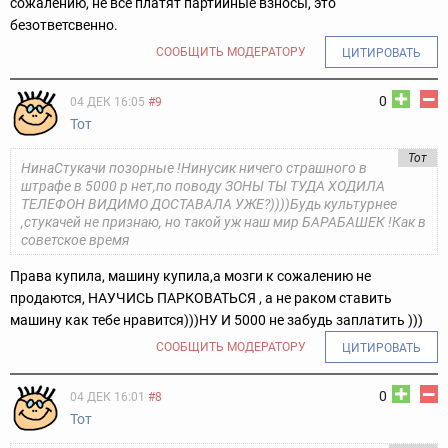
сожалению, не все платят партийные взносы, это
безответсвенно.
СООБЩИТЬ МОДЕРАТОРУ
ЦИТИРОВАТЬ
0
04 ДЕК 16:05
#9
Тот
Тот
НинаСтукачи позорные !Нинусик ничего страшного в
штрафе в 5000 р нет,по поводу ЗОНЫ ТЫ ТУДА ХОДИЛА
ТЕЛЕФОН ВИДИМО ДОСТАВАЛА УЖЕ?))))Будь культурнее
,стукачей не признаю, но такой уж наш мир БАРАБАШЕК !Как в
советское время
Права купила, машину купила,а мозги к сожалению не
продаются, НАУЧИСЬ ПАРКОВАТЬСЯ , а не раком ставить
машину как тебе нравится)))НУ И 5000 не забудь заплатить )))
СООБЩИТЬ МОДЕРАТОРУ
ЦИТИРОВАТЬ
0
04 ДЕК 16:01
#8
Тот