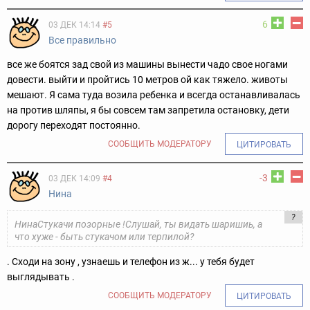
6
03 ДЕК 14:14
#5
Все правильно
все же боятся зад свой из машины вынести чадо свое ногами
довести. выйти и пройтись 10 метров ой как тяжело. животы
мешают. Я сама туда возила ребенка и всегда останавливалась
на против шляпы, я бы совсем там запретила остановку, дети
дорогу переходят постоянно.
СООБЩИТЬ МОДЕРАТОРУ
ЦИТИРОВАТЬ
-3
03 ДЕК 14:09
#4
Нина
?
НинаСтукачи позорные !Слушай, ты видать шаришиь, а
что хуже - быть стукачом или терпилой?
. Сходи на зону , узнаешь и телефон из ж... у тебя будет
выглядывать .
СООБЩИТЬ МОДЕРАТОРУ
ЦИТИРОВАТЬ