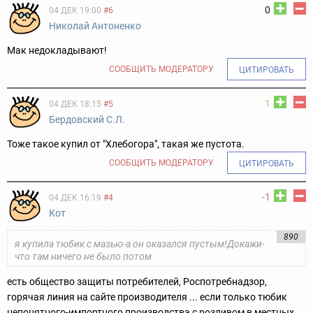
0
04 ДЕК 19:00
#6
Николай Антоненко
Мак недокладывают!
СООБЩИТЬ МОДЕРАТОРУ
ЦИТИРОВАТЬ
1
04 ДЕК 18:15
#5
Бердовский С.Л.
Тоже такое купил от "Хлебогора", такая же пустота.
СООБЩИТЬ МОДЕРАТОРУ
ЦИТИРОВАТЬ
-1
04 ДЕК 16:19
#4
Кот
890
я купила тюбик с мазью-а он оказался пустым!Докажи-
что там ничего не было потом
есть общество защиты потребителей, Роспотребнадзор,
горячая линия на сайте производителя ... если только тюбик
непонятного-импортного производства с розливом в местных