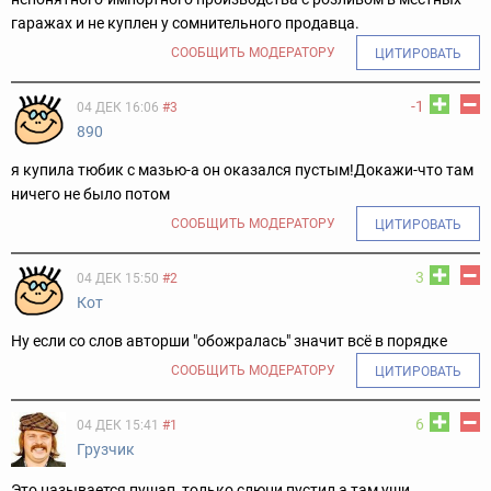
гаражах и не куплен у сомнительного продавца.
СООБЩИТЬ МОДЕРАТОРУ
ЦИТИРОВАТЬ
-1
04 ДЕК 16:06
#3
890
я купила тюбик с мазью-а он оказался пустым!Докажи-что там
ничего не было потом
СООБЩИТЬ МОДЕРАТОРУ
ЦИТИРОВАТЬ
3
04 ДЕК 15:50
#2
Кот
Ну если со слов авторши "обожралась" значит всё в порядке
СООБЩИТЬ МОДЕРАТОРУ
ЦИТИРОВАТЬ
6
04 ДЕК 15:41
#1
Грузчик
Это называется пушап, только слюни пустил а там уши