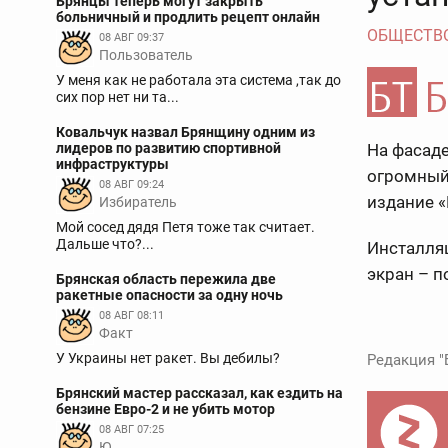
Брянцы теперь могут закрыть
больничный и продлить рецепт онлайн
ОБЩЕСТВ
08 АВГ 09:37
Пользователь
У меня как не работала эта система ,так до
сих пор нет ни та...
Ковальчук назвал Брянщину одним из
лидеров по развитию спортивной
На фасад
инфраструктуры
огромный 
08 АВГ 09:24
издание «
Избиратель
Мой сосед дядя Петя тоже так считает.
Дальше что?...
Инсталля
экран – п
Брянская область пережила две
ракетные опасности за одну ночь
08 АВГ 08:11
Факт
У Украины нет ракет. Вы дебилы?
Редакция "
Брянский мастер рассказал, как ездить на
бензине Евро-2 и не убить мотор
08 АВГ 07:25
Ю