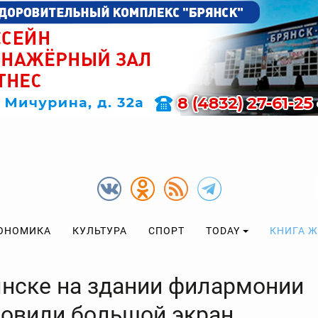
ОНОМИКА
КУЛЬТУРА
СПОРТ
TODAY
КНИГА 
янске на здании филармонии
новили большой экран