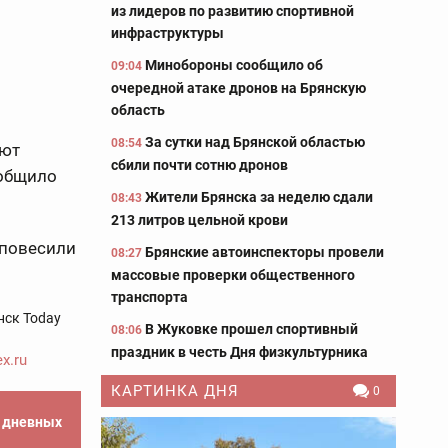
из лидеров по развитию спортивной
инфраструктуры
Минобороны сообщило об
09:04
очередной атаке дронов на Брянскую
область
За сутки над Брянской областью
08:54
ают
сбили почти сотню дронов
ообщило
Жители Брянска за неделю сдали
08:43
213 литров цельной крови
 повесили
Брянские автоинспекторы провели
08:27
массовые проверки общественного
транспорта
нск Today
В Жуковке прошел спортивный
08:06
праздник в честь Дня физкультурника
x.ru
КАРТИНКА ДНЯ
0
е дневных