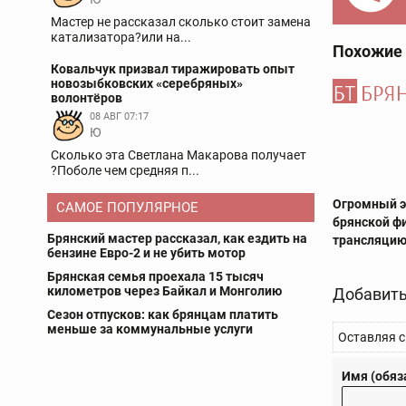
Мастер не рассказал сколько стоит замена
катализатора?или на...
Похожие
Ковальчук призвал тиражировать опыт
новозыбковских «серебряных»
волонтёров
08 АВГ 07:17
Ю
Сколько эта Светлана Макарова получает
?Поболе чем средняя п...
Огромный э
САМОЕ ПОПУЛЯРНОЕ
брянской ф
Брянский мастер рассказал, как ездить на
трансляци
бензине Евро-2 и не убить мотор
Брянская семья проехала 15 тысяч
километров через Байкал и Монголию
Добавить
Сезон отпусков: как брянцам платить
меньше за коммунальные услуги
Оставляя с
Имя (обяз