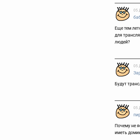
05 
ба
Еще тем лет
для трансля
людей?
05 
За
Будут транс
05 
пи
Почему не я
иметь доми