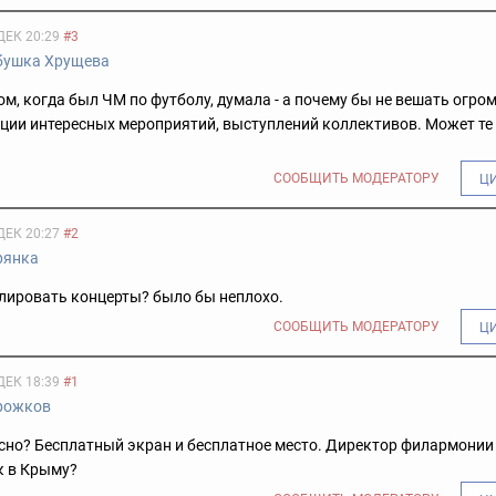
ДЕК 20:29
#3
бушка Хрущева
ом, когда был ЧМ по футболу, думала - а почему бы не вешать огр
ции интересных мероприятий, выступлений коллективов. Может те
СООБЩИТЬ МОДЕРАТОРУ
Ц
ДЕК 20:27
#2
рянка
лировать концерты? было бы неплохо.
СООБЩИТЬ МОДЕРАТОРУ
Ц
ДЕК 18:39
#1
рожков
сно? Бесплатный экран и бесплатное место. Директор филармонии
к в Крыму?