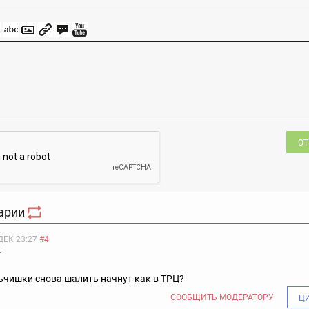
ОТ
арии
ДЕК 23:27
#4
т
ьчишки снова шалить начнут как в ТРЦ?
СООБЩИТЬ МОДЕРАТОРУ
Ц