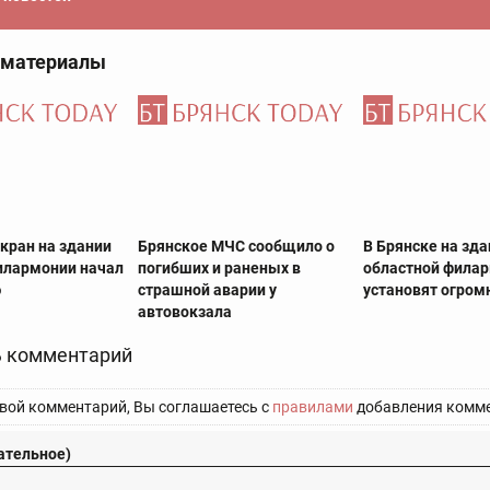
 материалы
кран на здании
Брянское МЧС сообщило о
В Брянске на зд
илармонии начал
погибших и раненых в
областной фила
ю
страшной аварии у
установят огром
автовокзала
 комментарий
вой комментарий, Вы соглашаетесь с
правилами
добавления комме
ательное)