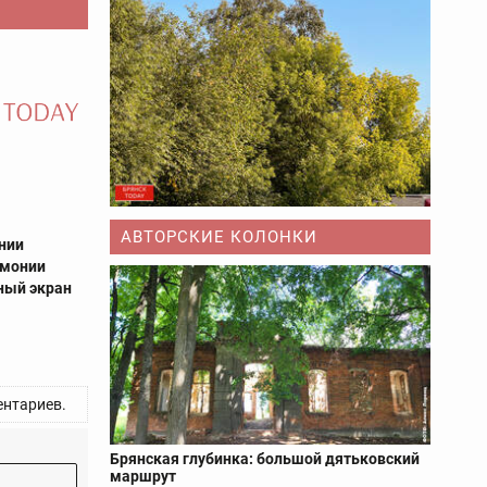
АВТОРСКИЕ КОЛОНКИ
ании
рмонии
ный экран
нтариев.
Брянская глубинка: большой дятьковский
маршрут