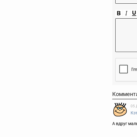
Коммент
05 
Кэ
А вдруг мал